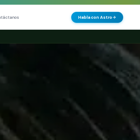
ntáctanos
Habla con Astro
IA
 SEO
Agentes IA y Automatización
O Técnica
Cerebro Comercial IA
HOT
vanzado
Chatbot Multicanal
-commerce
Automatización Inteligente
g Premium
E-commerce con IA
nto en IA (GEO)
NEW