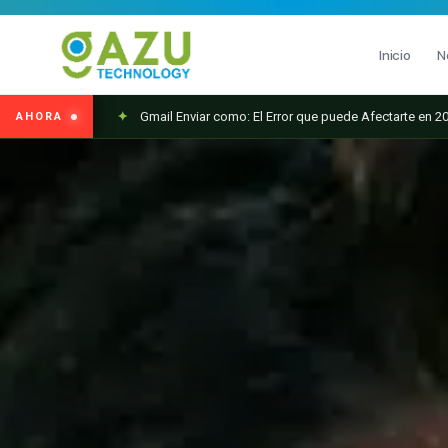
Inicio
N
✦
Gmail Enviar como: El Error que puede Afectarte en 2
MARKETING DIGITAL
DISEÑO
✦
Reciclaje Gaming en Colombia: $400.000 al Renovar t
AHORA
Estrategia de Redes Sociales
Diseño Gráfico Profe
Email Marketing y SMS
Producción de Video
Publicidad Digital
Growth Youtube ↗