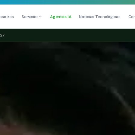
osotros
Servicios
Agentes IA
Noticias Tecnológicas
Co
027
DESARROLLO WEB
SEO
u PC
sional
Diseño Web Premium
Consultoría
s
Mantenimiento de Sitios Web
Auditoría SE
SEO Local A
SEO para E
Link Buildin
Posicionamie