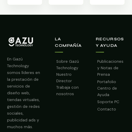
LA
RECURSOS
COMPAÑÍA
Y AYUDA
En Gazú
Sobre Gazú
Publicaciones
Technology
Technology
y Notas de
somos líderes en
Nuestro
Prensa
la prestación de
Director
Portafolio
servicios de
Trabaja con
Centro de
diseño web,
nosotros
Ayuda
tiendas virtuales,
Soporte PC
gestión de redes
Contacto
sociales,
publicidad ads y
Obtener Diagnóstico Gratis
muchos más.