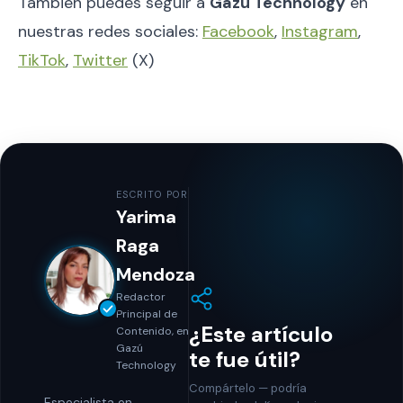
También puedes seguir a
Gazu Technology
en
nuestras redes sociales:
Facebook
,
Instagram
,
TikTok
,
Twitter
(X)
ESCRITO POR
Yarima
Raga
Mendoza
Redactor
Principal de
¿Este artículo
Contenido, en
Gazú
te fue útil?
Technology
Compártelo — podría
Especialista en