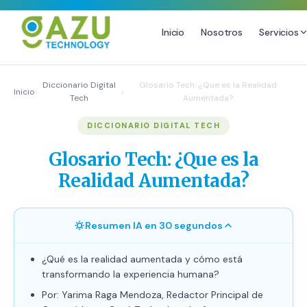
Inicio
Nosotros
Servicios
MARKETING DIGITAL
DISEÑO
Diccionario Digital
Glosario Tech: ¿Que es la Realidad
Inicio
›
›
Tech
Aumentada?
Estrategia de Redes Sociales
Diseño Gráfico Profesional
DICCIONARIO DIGITAL TECH
Email Marketing y SMS
Producción de Videos
Publicidad Digital
Glosario Tech: ¿Que es la
Growth Youtube ↗
Realidad Aumentada?
Resumen IA en 30 segundos
¿Qué es la realidad aumentada y cómo está
transformando la experiencia humana?
Por: Yarima Raga Mendoza, Redactor Principal de