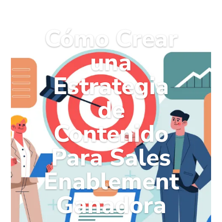
Cómo Crear
una
Estrategia
de
Contenido
Para Sales
Enablement
Ganadora