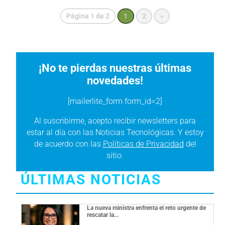
Página 1 de 2
1
2
»
¡No te pierdas nuestras últimas
novedades!
[mailerlite_form form_id=2]
Al suscribirme, acepto recibir newsletters para
estar al día con las Noticias Tecnológicas. Y estoy
de acuerdo con las
Políticas de Privacidad
del
sitio.
ÚLTIMAS NOTICIAS
La nueva ministra enfrenta el reto urgente de
rescatar la...