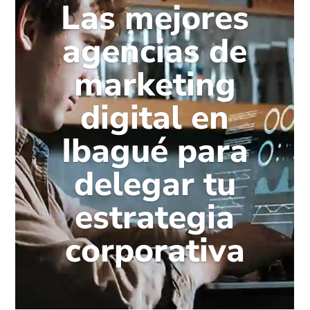
Las mejores
agencias de
marketing
digital en
Ibagué para
delegar tu
estrategia
corporativa