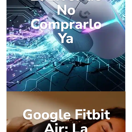
No
Comprarlo
Ya
Google Fitbit
Air: La