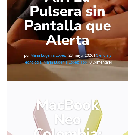
Pulsera sin
Pantalla que
Alerta
por
Maria Eugenia Lopez
|
28 mayo, 2026
|
Ciencia y
Tecnología
,
María Eugenia López
,
Top
| 0 Comentario
MacBook
Neo
Colombia: