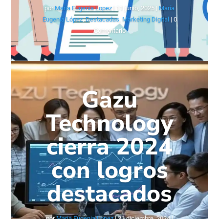
por
Maria Eugenia Lopez
|
11 junio, 2025
|
María
Eugenia López
,
Destacadas
,
Marketing Digital
| 0
Comentario
Gazu
Technology
cierra 2024
con logros
destacados
por
Maria Eugenia Lopez
|
31 diciembre, 2024
|