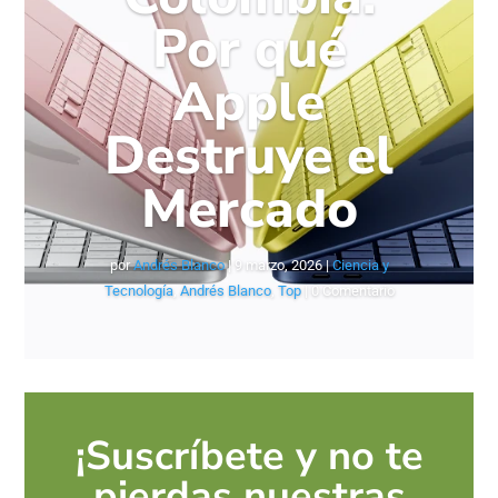
Por qué
Apple
Destruye el
Mercado
por
Andrés Blanco
|
9 marzo, 2026
|
Ciencia y
Tecnología
,
Andrés Blanco
,
Top
| 0 Comentario
¡Suscríbete y no te
pierdas nuestras