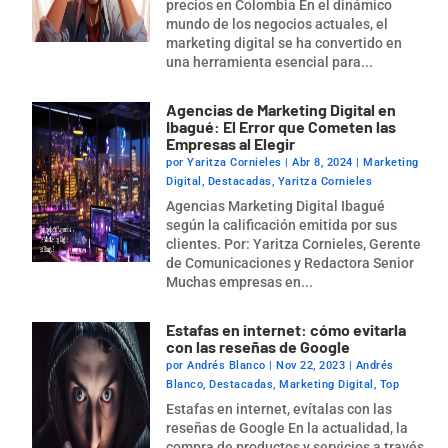
precios en Colombia En el dinámico
mundo de los negocios actuales, el
marketing digital se ha convertido en
una herramienta esencial para...
Agencias de Marketing Digital en
Ibagué: El Error que Cometen las
Empresas al Elegir
por
Yaritza Cornieles
|
Abr 8, 2024
|
Marketing
Digital
,
Destacadas
,
Yaritza Cornieles
Agencias Marketing Digital Ibagué
según la calificación emitida por sus
clientes. Por: Yaritza Cornieles, Gerente
de Comunicaciones y Redactora Senior
Muchas empresas en...
Estafas en internet: cómo evitarla
con las reseñas de Google
por
Andrés Blanco
|
Nov 22, 2023
|
Andrés
Blanco
,
Destacadas
,
Marketing Digital
,
Top
Estafas en internet, evítalas con las
reseñas de Google En la actualidad, la
compra de productos y servicios a través