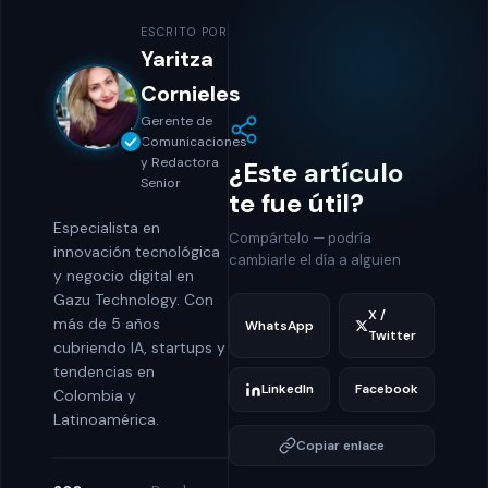
ESCRITO POR
Yaritza
Cornieles
Gerente de
Comunicaciones
y Redactora
¿Este artículo
Senior
te fue útil?
Especialista en
Compártelo — podría
innovación tecnológica
cambiarle el día a alguien
y negocio digital en
Gazu Technology. Con
X /
más de 5 años
WhatsApp
Twitter
cubriendo IA, startups y
tendencias en
LinkedIn
Facebook
Colombia y
Latinoamérica.
Copiar enlace