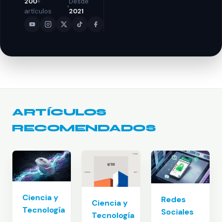
200
+
Desde
artículos
2021
ARTÍCULOS
RECOMENDADOS
Ciencia y
Redes
Ciencia y
Tecnología
Sociales
Tecnología