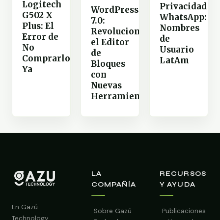
Logitech
Privacidad
WordPress
G502 X
WhatsApp:
7.0:
Plus: El
Nombres
Revoluciona
Error de
de
el Editor
No
Usuario
de
Comprarlo
LatAm
Bloques
Ya
con
Nuevas
Herramientas
LA
RECURSOS
COMPAÑÍA
Y AYUDA
En Gazú
Sobre Gazú
Publicaciones
Technology