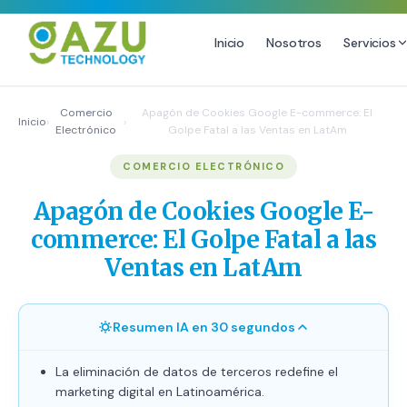
Inicio
Nosotros
Servicios
MARKETING DIGITAL
DISEÑO
Comercio
Apagón de Cookies Google E-commerce: El
Inicio
›
›
Electrónico
Golpe Fatal a las Ventas en LatAm
Estrategia de Redes Sociales
Diseño Gráfico Profesional
COMERCIO ELECTRÓNICO
Email Marketing y SMS
Producción de Videos
Publicidad Digital
Apagón de Cookies Google E-
Growth Youtube ↗
commerce: El Golpe Fatal a las
Ventas en LatAm
Resumen IA en 30 segundos
La eliminación de datos de terceros redefine el
marketing digital en Latinoamérica.