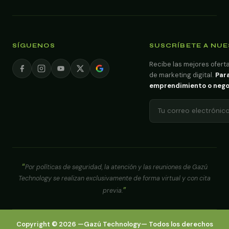
SÍGUENOS
SUSCRÍBETE A NU
Recibe las mejores oferta
de marketing digital.
Para
emprendimiento o negoci
Por políticas de seguridad, la atención y las reuniones de Gazú
Technology se realizan exclusivamente de forma virtual y con cita
previa.
Copyright ©
2026
—
Gazú Technology
— Todos los derechos