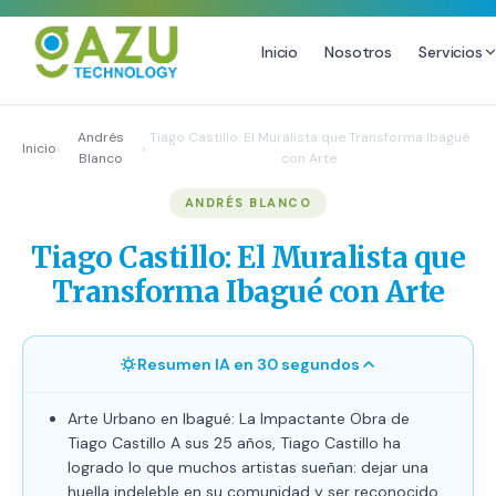
Inicio
Nosotros
Servicios
MARKETING DIGITAL
DISEÑO
Andrés
Tiago Castillo: El Muralista que Transforma Ibagué
Inicio
›
›
Blanco
con Arte
Estrategia de Redes Sociales
Diseño Gráfico Profesional
ANDRÉS BLANCO
Email Marketing y SMS
Producción de Videos
Publicidad Digital
Tiago Castillo: El Muralista que
Growth Youtube ↗
Transforma Ibagué con Arte
Resumen IA en 30 segundos
Arte Urbano en Ibagué: La Impactante Obra de
Tiago Castillo A sus 25 años, Tiago Castillo ha
logrado lo que muchos artistas sueñan: dejar una
huella indeleble en su comunidad y ser reconocido