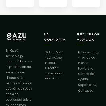
LA
RECURSOS
COMPAÑÍA
Y AYUDA
En Gazú
Sobre Gazú
Publicaciones
Technology
Technology
y Notas de
somos líderes en
Nuestro
Prensa
la prestación de
Director
Portafolio
servicios de
Trabaja con
Centro de
diseño web,
nosotros
Ayuda
tiendas virtuales,
Soporte PC
gestión de redes
Contacto
sociales,
publicidad ads y
Obtener Diagnóstico Gratis
muchos más.