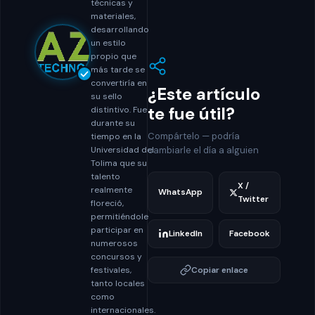
técnicas y
materiales,
desarrollando
un estilo
propio que
más tarde se
convertiría en
¿Este artículo
su sello
te fue útil?
distintivo. Fue
durante su
Compártelo — podría
tiempo en la
Universidad del
cambiarle el día a alguien
Tolima que su
talento
X /
realmente
WhatsApp
Twitter
floreció,
permitiéndole
participar en
LinkedIn
Facebook
numerosos
concursos y
festivales,
Copiar enlace
tanto locales
como
internacionales.