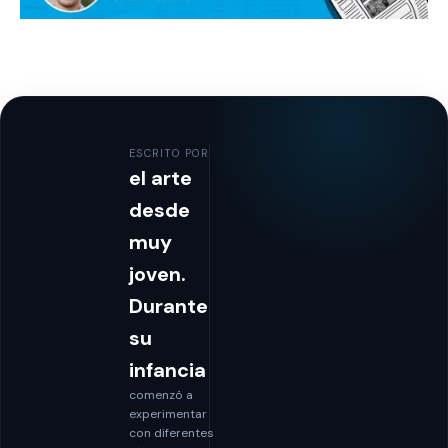
ESCRITO POR
el arte
desde
muy
joven.
Durante
su
infancia
comenzó a
experimentar
con diferentes