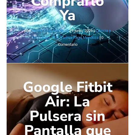
Comprarlo
Ya
por
Yarima Raga Mendoza
|
9 junio, 2026
|
Ciencia y
Tecnología
,
Top
,
Yarima Raga Mendoza
| 0
Comentario
Google Fitbit
Air: La
Pulsera sin
Pantalla que