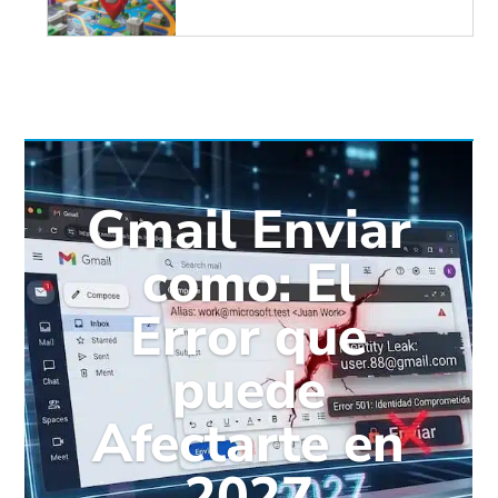
Gmail Enviar
como: El
Error que
puede
Afectarte en
2027