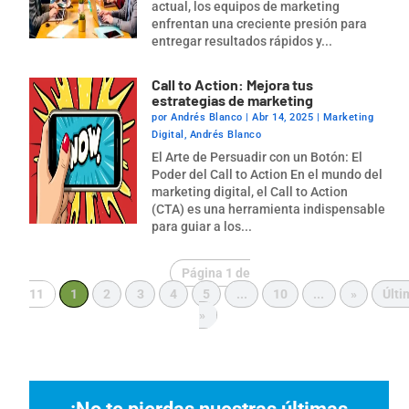
actual, los equipos de marketing
enfrentan una creciente presión para
entregar resultados rápidos y...
Call to Action: Mejora tus
estrategias de marketing
por
Andrés Blanco
|
Abr 14, 2025
|
Marketing
Digital
,
Andrés Blanco
El Arte de Persuadir con un Botón: El
Poder del Call to Action En el mundo del
marketing digital, el Call to Action
(CTA) es una herramienta indispensable
para guiar a los...
Página 1 de
11
1
2
3
4
5
...
10
...
»
Últi
»