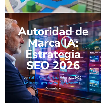
Autoridad de
Marca IA:
Estrategia
SEO 2026
por
Yarima Raga Mendoza
|
11 marzo, 2026
|
Marketing Digital
,
Yarima Raga Mendoza
| 0
Comentario