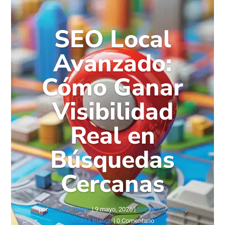
SEO Local
Avanzado:
Cómo Ganar
Visibilidad
Real en
Búsquedas
Cercanas
por
Andrés Blanco
|
9 mayo, 2026
|
Marketing Digital
,
Andrés Blanco
| 0 Comentario