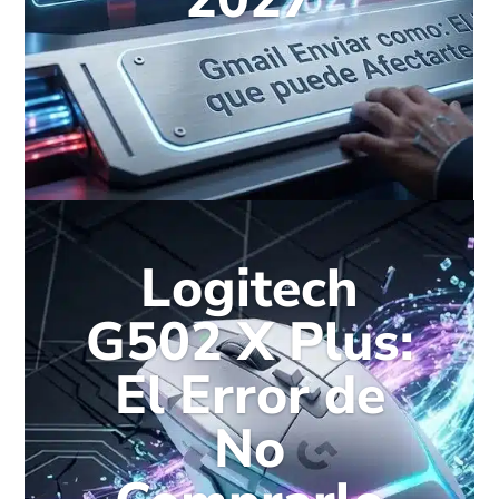
Logitech
G502 X Plus:
El Error de
No