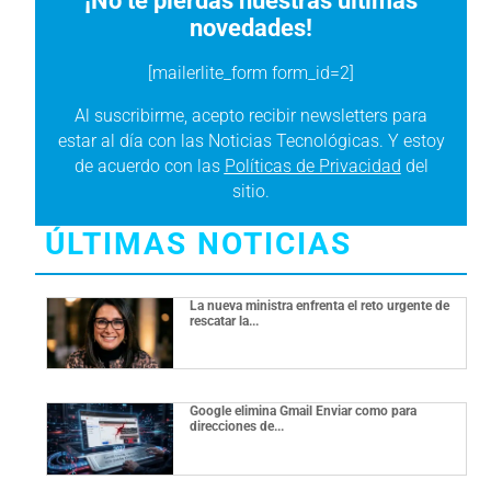
¡No te pierdas nuestras últimas
novedades!
[mailerlite_form form_id=2]
Al suscribirme, acepto recibir newsletters para
estar al día con las Noticias Tecnológicas. Y estoy
de acuerdo con las
Políticas de Privacidad
del
sitio.
ÚLTIMAS NOTICIAS
La nueva ministra enfrenta el reto urgente de
rescatar la...
Google elimina Gmail Enviar como para
direcciones de...