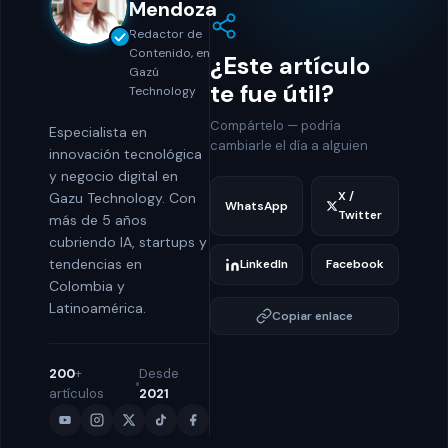
Mendoza
Redactor de
Contenido, en
¿Este artículo
Gazú
te fue útil?
Technology
Compártelo — podría
Especialista en
cambiarle el día a alguien
innovación tecnológica
y negocio digital en
X /
Gazu Technology. Con
WhatsApp
Twitter
más de 5 años
cubriendo IA, startups y
tendencias en
LinkedIn
Facebook
Colombia y
Latinoamérica.
Copiar enlace
200
+
Desde
artículos
2021