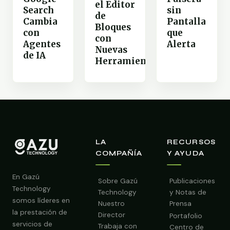
el Editor
Search
sin
de
Cambia
Pantalla
Bloques
con
que
con
Agentes
Alerta
Nuevas
de IA
Herramientas
LA
RECURSOS
COMPAÑÍA
Y AYUDA
En Gazú
Sobre Gazú
Publicaciones
Technology
Technology
y Notas de
somos líderes en
Nuestro
Prensa
la prestación de
Director
Portafolio
servicios de
Trabaja con
Centro de