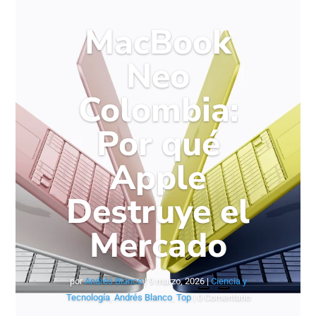
MacBook
Neo
Colombia:
Por qué
Apple
Destruye el
Mercado
por
Andrés Blanco
|
9 marzo, 2026
|
Ciencia y
Tecnología
,
Andrés Blanco
,
Top
| 0 Comentario