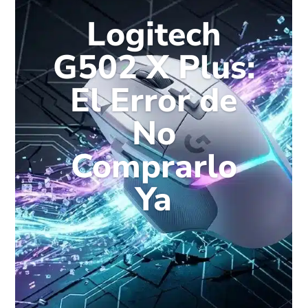
Logitech
G502 X Plus:
El Error de
No
Comprarlo
Ya