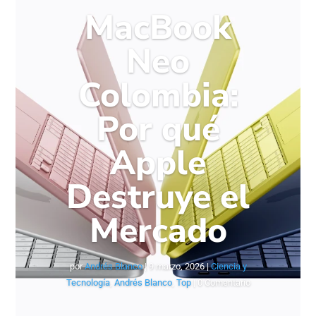
MacBook
Neo
Colombia:
Por qué
Apple
Destruye el
Mercado
por
Andrés Blanco
|
9 marzo, 2026
|
Ciencia y
Tecnología
,
Andrés Blanco
,
Top
| 0 Comentario