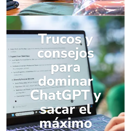
Trucos y
consejos
para
dominar
ChatGPT y
sacar el
máximo