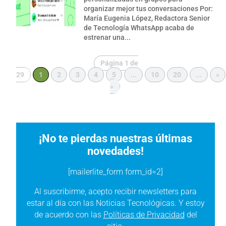
organizar mejor tus conversaciones Por:
María Eugenia López, Redactora Senior
de Tecnología WhatsApp acaba de
estrenar una...
Página 1 de
29
1
2
3
4
5
...
10
20
...
»
»
¡No te pierdas nuestras últimas
novedades!
[mailerlite_form form_id=2]
Al suscribirme, acepto recibir newsletters para
estar al día con las Noticias Tecnológicas. Y estoy
de acuerdo con las
Políticas de Privacidad
del