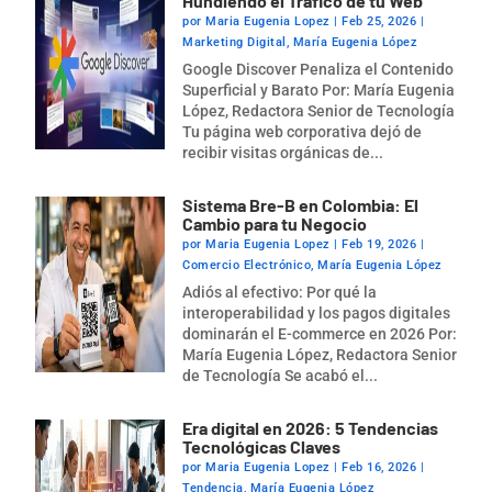
Hundiendo el Tráfico de tu Web
por
Maria Eugenia Lopez
|
Feb 25, 2026
|
Marketing Digital
,
María Eugenia López
Google Discover Penaliza el Contenido
Superficial y Barato Por: María Eugenia
López, Redactora Senior de Tecnología
Tu página web corporativa dejó de
recibir visitas orgánicas de...
Sistema Bre-B en Colombia: El
Cambio para tu Negocio
por
Maria Eugenia Lopez
|
Feb 19, 2026
|
Comercio Electrónico
,
María Eugenia López
Adiós al efectivo: Por qué la
interoperabilidad y los pagos digitales
dominarán el E-commerce en 2026 Por:
María Eugenia López, Redactora Senior
de Tecnología Se acabó el...
Era digital en 2026: 5 Tendencias
Tecnológicas Claves
por
Maria Eugenia Lopez
|
Feb 16, 2026
|
Tendencia
,
María Eugenia López