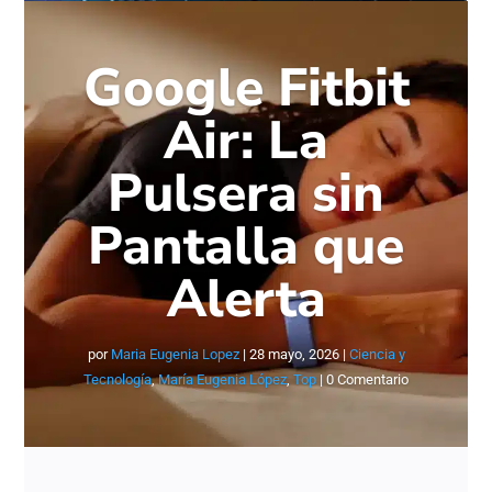
Google Fitbit
Air: La
Pulsera sin
Pantalla que
Alerta
por
Maria Eugenia Lopez
|
28 mayo, 2026
|
Ciencia y
Tecnología
,
María Eugenia López
,
Top
| 0 Comentario