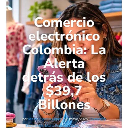
Comercio
electrónico
Colombia: La
Alerta
detrás de los
$39,7
Billones
por
Maria Eugenia Lopez
|
23 mayo, 2026
|
Comercio
Electrónico
,
María Eugenia López
| 0 Comentario