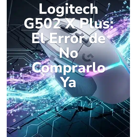
Logitech
G502 X Plus:
El Error de
No
Comprarlo
Ya