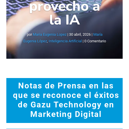
provecho a
la IA
por
Maria Eugenia Lopez
|
30 abril, 2026
|
María
Eugenia López
,
Inteligencia Artificial
| 0 Comentario
Notas de Prensa en las
que se reconoce el éxitos
de Gazu Technology en
Marketing Digital