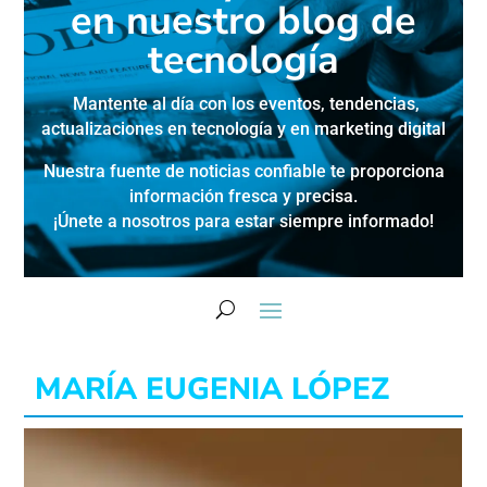
en nuestro blog de
tecnología
Mantente al día con los eventos, tendencias,
actualizaciones en
tecnología y en marketing digital
Nuestra fuente de noticias confiable te proporciona
información fresca y precisa.
¡Únete a nosotros para estar siempre informado!
MARÍA EUGENIA LÓPEZ