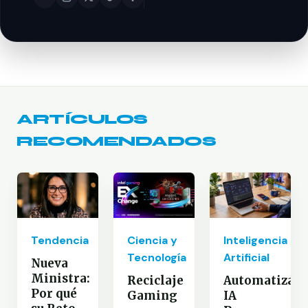
ARTÍCULOS
RECOMENDADOS
Inteligencia
Tendencia
Ciencia y
Artificial
Tecnología
Nueva
Ministra:
Automatizaci
Reciclaje
Por qué
IA
Gaming