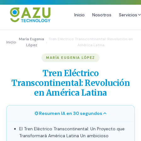
Inicio
Nosotros
Servicios
MARKETING DIGITAL
DISEÑO
María Eugenia
Tren Eléctrico Transcontinental: Revolución en
Inicio
›
›
López
América Latina
Estrategia de Redes Sociales
Diseño Gráfico Profesional
MARÍA EUGENIA LÓPEZ
Email Marketing y SMS
Producción de Videos
Publicidad Digital
Tren Eléctrico
Growth Youtube ↗
Transcontinental: Revolución
en América Latina
Resumen IA en 30 segundos
El Tren Eléctrico Transcontinental: Un Proyecto que
Transformará América Latina Un ambicioso