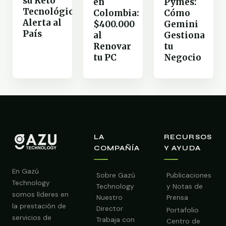
su Reto
Pymes:
en
Tecnológico
Cómo
Colombia:
Alerta al
Gemini
$400.000
País
Gestiona
al
tu
Renovar
Negocio
tu PC
LA
RECURSOS
COMPAÑÍA
Y AYUDA
En Gazú
Sobre Gazú
Publicaciones
Technology
Technology
y Notas de
somos líderes en
Nuestro
Prensa
la prestación de
Director
Portafolio
servicios de
Trabaja con
Centro de