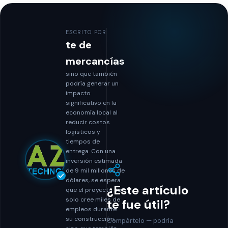
ESCRITO POR
te de
mercancías
sino que también
podría generar un
impacto
significativo en la
economía local al
reducir costos
logísticos y
tiempos de
entrega. Con una
inversión estimada
de 9 mil millones de
dólares, se espera
¿Este artículo
que el proyecto no
solo cree miles de
te fue útil?
empleos durante
su construcción,
Compártelo — podría