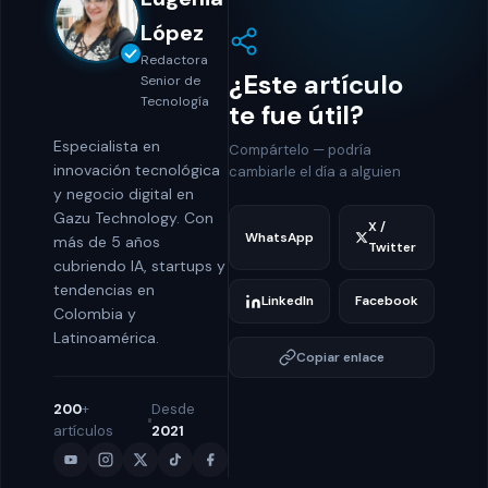
López
Redactora
¿Este artículo
Senior de
Tecnología
te fue útil?
Especialista en
Compártelo — podría
innovación tecnológica
cambiarle el día a alguien
y negocio digital en
Gazu Technology. Con
X /
WhatsApp
más de 5 años
Twitter
cubriendo IA, startups y
tendencias en
LinkedIn
Facebook
Colombia y
Latinoamérica.
Copiar enlace
200
+
Desde
artículos
2021