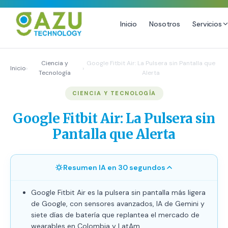
Inicio
Nosotros
Servicios
MARKETING DIGITAL
DISEÑO
Ciencia y
Google Fitbit Air: La Pulsera sin Pantalla que
Inicio
›
›
Tecnología
Alerta
Estrategia de Redes Sociales
Diseño Gráfico Profesional
CIENCIA Y TECNOLOGÍA
Email Marketing y SMS
Producción de Videos
Publicidad Digital
Google Fitbit Air: La Pulsera sin
Growth Youtube ↗
Pantalla que Alerta
Resumen IA en 30 segundos
Google Fitbit Air es la pulsera sin pantalla más ligera
de Google, con sensores avanzados, IA de Gemini y
siete días de batería que replantea el mercado de
wearables en Colombia y LatAm.