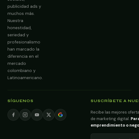
publicidad ads y
muchos más.
Nuestra
Obtener Diagnóstico Gratis
honestidad,
seriedad y
profesionalismo
han marcado la
diferencia en el
mercado
colombiano y
Latinoamericano.
SÍGUENOS
SUSCRÍBETE A NU
Recibe las mejores oferta
de marketing digital.
Para
emprendimiento o negoci