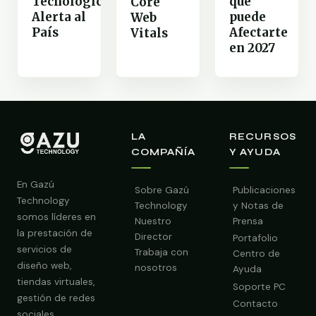
Tecnológico
que
Core
Alerta al
puede
Web
País
Afectarte
Vitals
en 2027
LA
RECURSOS
COMPAÑÍA
Y AYUDA
En Gazú
Sobre Gazú
Publicaciones
Technology
Technology
y Notas de
somos líderes en
Nuestro
Prensa
la prestación de
Director
Portafolio
servicios de
Trabaja con
Centro de
diseño web,
nosotros
Ayuda
tiendas virtuales,
Soporte PC
gestión de redes
Contacto
sociales,