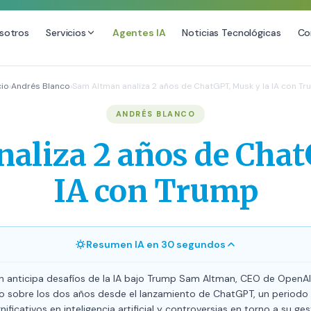
sotros
Servicios
Agentes IA
Noticias Tecnológicas
Co
DESARROLLO WEB
SEO
cio
›
Andrés Blanco
›
Sam Altman analiza 2 años de ChatGPT, Musk y la IA con T
Diseño Web Premium
Consultoría SEO
ANDRÉS BLANCO
Mantenimiento de Sitios Web
Auditoría SEO Técnica
aliza 2 años de Chat
SEO Local Avanzado
SEO para E-commerce
IA con Trump
Link Building Premium
Posicionamiento en IA (GEO
Resumen IA en 30 segundos
 anticipa desafíos de la IA bajo Trump Sam Altman, CEO de OpenAI
do sobre los dos años desde el lanzamiento de ChatGPT, un period
ificativos en inteligencia artificial y controversias en torno a su ges