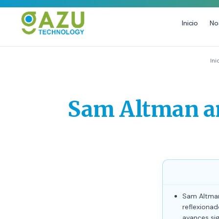
Inicio
No
MARKETING DIGITAL
DISEÑO
Ini
Estrategia de Redes Sociales
Diseño Gráfico Profesional
Email Marketing y SMS
Producción de Videos
Sam Altman an
Publicidad Digital
Growth Youtube ↗
Sam Altman
reflexiona
avances sign