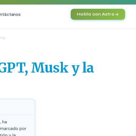
ntáctanos
Habla con Astro
IA
rump
Agentes IA y Automatización
Cerebro Comercial IA
HOT
GPT, Musk y la
Chatbot Multicanal
Automatización Inteligente
E-commerce con IA
)
NEW
, ha
o marcado por
tión y la