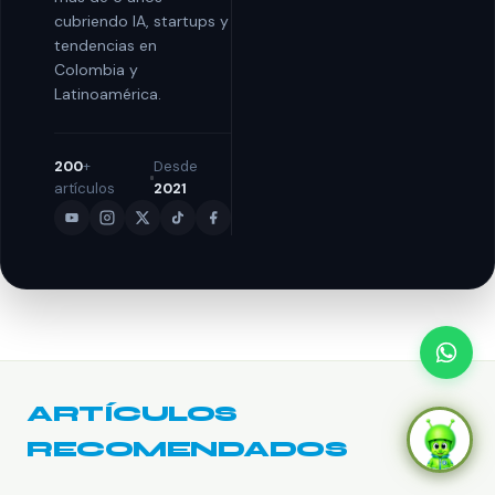
cubriendo IA, startups y
tendencias en
Colombia y
Latinoamérica.
200
+
Desde
artículos
2021
ARTÍCULOS
RECOMENDADOS