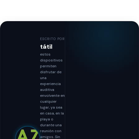
ESCRITO POR
tátil
estos
dispositivos
permiten
disfrutar de
una
experiencia
auditiva
envolvente en
cualquier
lugar, ya sea
en casa, en la
playa o
durante una
reunión con
amigos. Sin