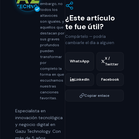
embargo, no
todos los
¿Este artículo
altavoces
son iguales, y
te fue útil?
aquellos que
destacan por
Compártelo — podría
sus graves
cambiarle el día a alguien
profundos
pueden
transformar
X /
WhatsApp
por
Twitter
completo la
forma en que
LinkedIn
Facebook
escuchamos
nuestras
canciones
Copiar enlace
favoritas.
Especialista en
innovación tecnológica
y negocio digital en
Gazu Technology. Con
más de 5 años