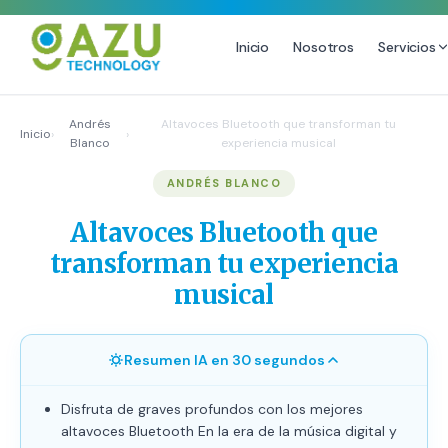
Inicio
Nosotros
Servicios
MARKETING DIGITAL
DISEÑO
Andrés
Altavoces Bluetooth que transforman tu
Inicio
›
›
Blanco
experiencia musical
Estrategia de Redes Sociales
Diseño Gráfico Profesional
ANDRÉS BLANCO
Email Marketing y SMS
Producción de Videos
Publicidad Digital
Altavoces Bluetooth que
Growth Youtube ↗
transforman tu experiencia
musical
Resumen IA en 30 segundos
Disfruta de graves profundos con los mejores
altavoces Bluetooth En la era de la música digital y