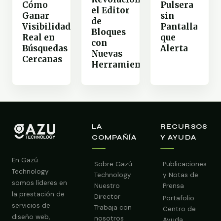
Cómo
Pulsera
el Editor
Ganar
sin
de
Visibilidad
Pantalla
Bloques
Real en
que
con
Búsquedas
Alerta
Nuevas
Cercanas
Herramientas
LA
RECURSOS
COMPAÑÍA
Y AYUDA
En Gazú
Sobre Gazú
Publicaciones
Technology
Technology
y Notas de
somos líderes en
Nuestro
Prensa
la prestación de
Director
Portafolio
servicios de
Trabaja con
Centro de
diseño web,
nosotros
Ayuda