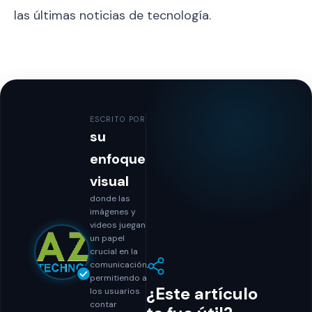
las últimas noticias de tecnología.
ESCRITO POR
su
enfoque
visual
donde las
imágenes y
videos juegan
un papel
crucial en la
comunicación,
permitiendo a
¿Este artículo
los usuarios
contar