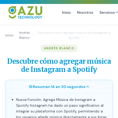
Inicio
Nosotros
Servicios
MARKETING DIGITAL
DISEÑO
Andrés
Descubre cómo agregar música de Instagram a
Inicio
›
›
Blanco
Spotify
Estrategia de Redes Sociales
Diseño Gráfico Profesional
ANDRÉS BLANCO
Email Marketing y SMS
Producción de Videos
Publicidad Digital
Descubre cómo agregar música
Growth Youtube ↗
de Instagram a Spotify
Resumen IA en 30 segundos
Nueva Función: Agrega Música de Instagram a
Spotify Instagram ha dado un paso significativo al
integrar su plataforma con Spotify, permitiendo a
los usuarios añadir música directamente a sus listas