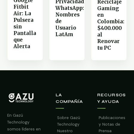
Google
Privacidad
Reciclaje
Fitbit
WhatsApp:
Gaming
Air: La
Nombres
en
Pulsera
de
Colombia:
sin
Usuario
$400.000
Pantalla
LatAm
al
que
Renovar
Alerta
tu PC
LA
RECURSOS
COMPAÑÍA
Y AYUDA
En Gazú
Sobre Gazú
Publicaciones
Technology
Technology
y Notas de
somos líderes en
Nuestro
Prensa