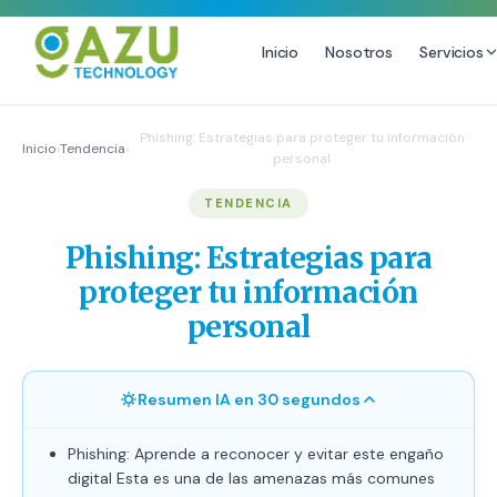
Inicio
Nosotros
Servicios
MARKETING DIGITAL
DISEÑO
Phishing: Estrategias para proteger tu información
Inicio
›
Tendencia
›
personal
Estrategia de Redes Sociales
Diseño Gráfico Profesional
TENDENCIA
Email Marketing y SMS
Producción de Videos
Publicidad Digital
Phishing: Estrategias para
Growth Youtube ↗
proteger tu información
personal
Resumen IA en 30 segundos
Phishing: Aprende a reconocer y evitar este engaño
digital Esta es una de las amenazas más comunes