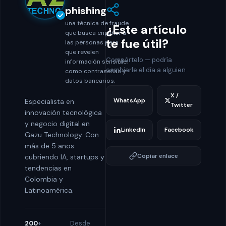
phishing
una técnica de fraude
¿Este artículo
que busca engañar a
te fue útil?
las personas para
que revelen
Compártelo — podría
información sensible,
cambiarle el día a alguien
como contraseñas y
datos bancarios.
X /
WhatsApp
Especialista en
Twitter
innovación tecnológica
y negocio digital en
LinkedIn
Facebook
Gazu Technology. Con
más de 5 años
Copiar enlace
cubriendo IA, startups y
tendencias en
Colombia y
Latinoamérica.
200
+
Desde