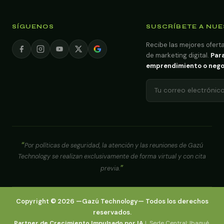
SÍGUENOS
SUSCRÍBETE A NU
Recibe las mejores oferta
de marketing digital.
Para
emprendimiento o negoci
Por políticas de seguridad, la atención y las reuniones de Gazú
Technology se realizan exclusivamente de forma virtual y con cita
previa.
Copyright ©
2026
—
Gazú Technology
— Todos los derechos
reservados.
Partner de Crecimiento Impulsado por IA
| Sede Central: Ibagué,