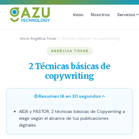
Inicio
Nosotros
Servicios
MARKETING DIGITAL
DISEÑO
Inicio
›
Angélica Tovar
›
2 Técnicas básicas de copywriting
Estrategia de Redes Sociales
Diseño Gráfico Profesional
ANGÉLICA TOVAR
Email Marketing y SMS
Producción de Videos
2 Técnicas básicas de
Publicidad Digital
copywriting
Growth Youtube ↗
Resumen IA en 30 segundos
AIDA y PASTOR, 2 técnicas básicas de Copywriting a
elegir según el alcance de tus publicaciones
digitales