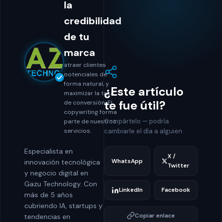
la
credibilidad
de tu
marca
atraer clientes
potenciales de
forma natural, y
¿Este artículo
maximizar la tasa
te fue útil?
de conversión. El
copywriting forma
Compártelo — podría
parte de nuestros
servicios.
cambiarle el día a alguien
Especialista en
X /
WhatsApp
innovación tecnológica
Twitter
y negocio digital en
Gazu Technology. Con
LinkedIn
Facebook
más de 5 años
cubriendo IA, startups y
Copiar enlace
tendencias en