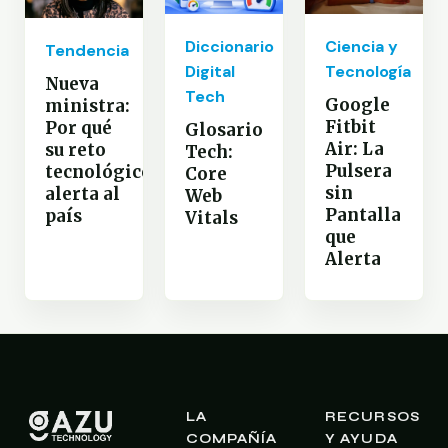
Diccionario
Ciencia y
Tendencia
Digital
Tecnología
Nueva
Tech
Google
ministra:
Fitbit
Por qué
Glosario
Air: La
su reto
Tech:
Pulsera
tecnológico
Core
sin
alerta al
Web
Pantalla
país
Vitals
que
Alerta
LA
RECURSOS
COMPAÑÍA
Y AYUDA