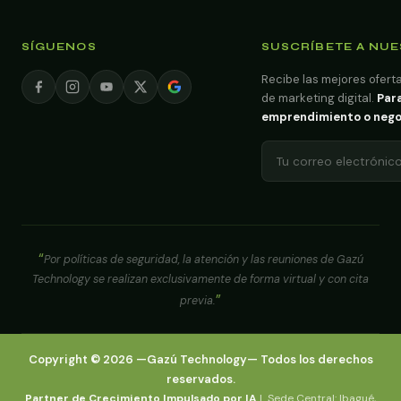
SÍGUENOS
SUSCRÍBETE A NU
Recibe las mejores oferta
de marketing digital.
Para
emprendimiento o negoci
Por políticas de seguridad, la atención y las reuniones de Gazú
Technology se realizan exclusivamente de forma virtual y con cita
previa.
Copyright ©
2026
—
Gazú Technology
— Todos los derechos
reservados.
Partner de Crecimiento Impulsado por IA
| Sede Central: Ibagué,