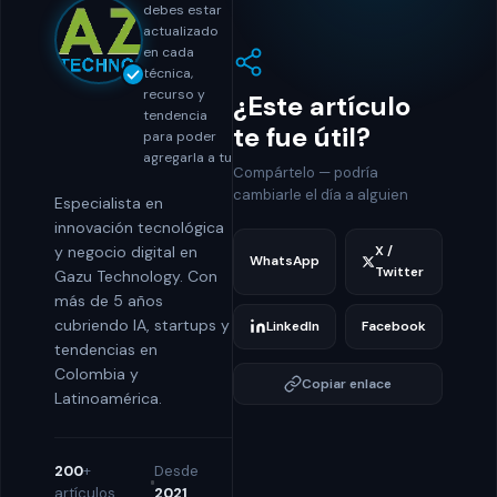
debes estar
actualizado
en cada
técnica,
recurso y
¿Este artículo
tendencia
te fue útil?
para poder
agregarla a tu
Compártelo — podría
cambiarle el día a alguien
Especialista en
innovación tecnológica
X /
y negocio digital en
WhatsApp
Twitter
Gazu Technology. Con
más de 5 años
cubriendo IA, startups y
LinkedIn
Facebook
tendencias en
Colombia y
Copiar enlace
Latinoamérica.
200
+
Desde
artículos
2021