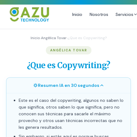
Inicio
Nosotros
Servicios
MARKETING DIGITAL
DISEÑO
Inicio
›
Angélica Tovar
›
¿Que es Copywriting?
Estrategia de Redes Sociales
Diseño Gráfico Profesional
ANGÉLICA TOVAR
Email Marketing y SMS
Producción de Videos
¿Que es Copywriting?
Publicidad Digital
Growth Youtube ↗
Resumen IA en 30 segundos
Este es el caso del copywriting, algunos no saben lo
que significa, otros saben lo que significa, pero no
conocen sus técnicas para sacarle el máximo
provecho y otros usan técnicas incorrectas que no
les genera resultados.
Sin embargo, si estás aquí es porque buscas