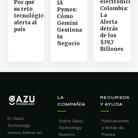
electrónico
Por qué
IA
Colombia:
su reto
Pymes:
La
tecnológico
Cómo
Alerta
alerta al
Gemini
detrás
país
Gestiona
de los
tu
$39,7
Negocio
Billones
LA
RECURSOS
COMPAÑÍA
Y AYUDA
En Gazú
Sobre Gazú
Publicaciones
Technology
Technology
y Notas de
somos líderes en
Nuestro
Prensa