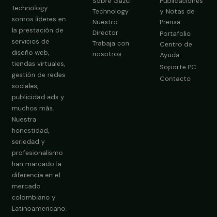
Sobre Gazú
Publicaciones
Technology
Technology
y Notas de
somos líderes en
Nuestro
Prensa
la prestación de
Director
Portafolio
servicios de
Trabaja con
Centro de
diseño web,
nosotros
Ayuda
tiendas virtuales,
Soporte PC
gestión de redes
Contacto
sociales,
publicidad ads y
Obtener Diagnóstico Gratis
muchos más.
Nuestra
honestidad,
seriedad y
profesionalismo
han marcado la
diferencia en el
mercado
colombiano y
Latinoamericano.