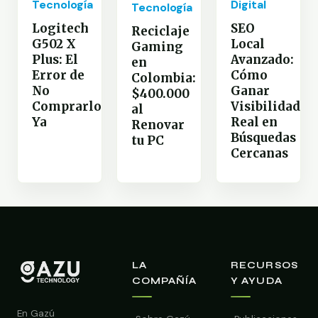
Digital
Tecnología
Tecnología
SEO
Logitech
Reciclaje
Local
G502 X
Gaming
Avanzado:
Plus: El
en
Cómo
Error de
Colombia:
Ganar
No
$400.000
Visibilidad
Comprarlo
al
Real en
Ya
Renovar
Búsquedas
tu PC
Cercanas
LA
RECURSOS
COMPAÑÍA
Y AYUDA
En Gazú