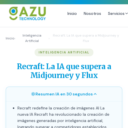
Inicio
Nosotros
Servicios
MARKETING DIGITAL
DISEÑO
Inteligencia
Recraft: La IA que supera a Midjourney y
Inicio
›
›
Artificial
Flux
Estrategia de Redes Sociales
Diseño Gráfico Profesional
INTELIGENCIA ARTIFICIAL
Email Marketing y SMS
Producción de Videos
Publicidad Digital
Recraft: La IA que supera a
Growth Youtube ↗
Midjourney y Flux
Resumen IA en 30 segundos
Recraft redefine la creación de imágenes AI La
nueva IA Recraft ha revolucionado la creación de
imágenes generadas por inteligencia artificial,
logrando superar a competidores establecidos