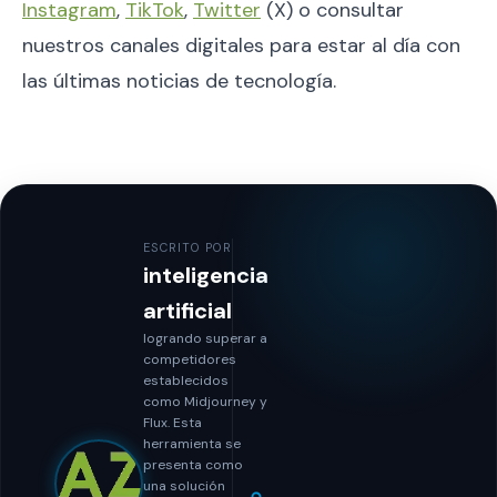
Instagram
,
TikTok
,
Twitter
(X) o consultar
nuestros canales digitales para estar al día con
las últimas noticias de tecnología.
ESCRITO POR
inteligencia
artificial
logrando superar a
competidores
establecidos
como Midjourney y
Flux. Esta
herramienta se
presenta como
una solución