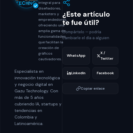
integral para
diseñadores,
¿Este artículo
marketers y
emprendedores,
te fue útil?
ofreciendo una
amplia gama de
Compártelo — podría
funcionalidades
cambiarle el día a alguien
que facilitan la
creación de
X /
gráficos
WhatsApp
Twitter
cautivadores.
Especialista en
LinkedIn
Facebook
innovación tecnológica
y negocio digital en
Copiar enlace
Gazu Technology. Con
más de 5 años
cubriendo IA, startups y
tendencias en
Colombia y
Latinoamérica.