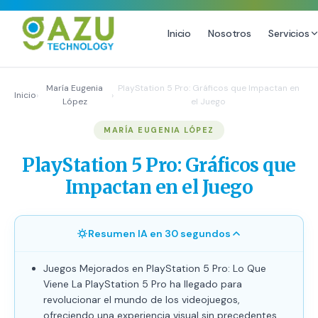
Inicio
Nosotros
Servicios
MARKETING DIGITAL
DISEÑO
María Eugenia
PlayStation 5 Pro: Gráficos que Impactan en
Inicio
›
›
López
el Juego
Estrategia de Redes Sociales
Diseño Gráfico Profesional
MARÍA EUGENIA LÓPEZ
Email Marketing y SMS
Producción de Videos
Publicidad Digital
PlayStation 5 Pro: Gráficos que
Growth Youtube ↗
Impactan en el Juego
Resumen IA en 30 segundos
Juegos Mejorados en PlayStation 5 Pro: Lo Que
Viene La PlayStation 5 Pro ha llegado para
revolucionar el mundo de los videojuegos,
ofreciendo una experiencia visual sin precedentes.