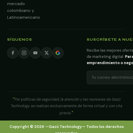
mercado
colombiano y
Latinoamericano.
SÍGUENOS
SUSCRÍBETE A NU
Recibe las mejores oferta
de marketing digital.
Para
emprendimiento o negoci
Por políticas de seguridad, la atención y las reuniones de Gazú
Technology se realizan exclusivamente de forma virtual y con cita
previa.
Copyright ©
2026
—
Gazú Technology
— Todos los derechos