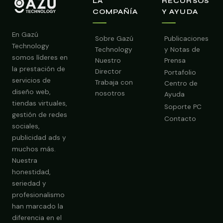
LA
RECURSOS
COMPAÑÍA
Y AYUDA
En Gazú
Sobre Gazú
Publicaciones
Technology
Technology
y Notas de
somos líderes en
Nuestro
Prensa
la prestación de
Director
Portafolio
servicios de
Trabaja con
Centro de
diseño web,
nosotros
Ayuda
tiendas virtuales,
Soporte PC
gestión de redes
Contacto
sociales,
publicidad ads y
muchos más.
Nuestra
Obtener Diagnóstico Gratis
honestidad,
seriedad y
profesionalismo
han marcado la
diferencia en el