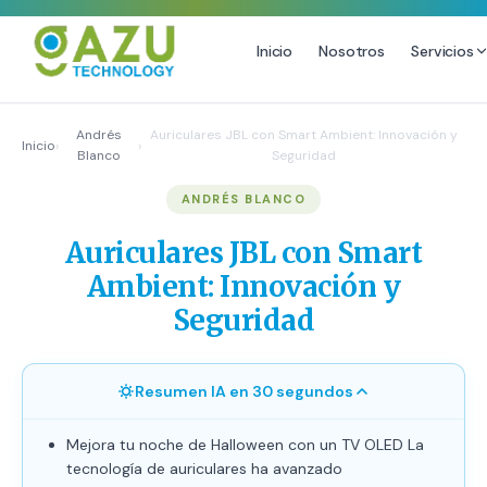
Inicio
Nosotros
Servicios
MARKETING DIGITAL
DISEÑO
Andrés
Auriculares JBL con Smart Ambient: Innovación y
Inicio
›
›
Blanco
Seguridad
Estrategia de Redes Sociales
Diseño Gráfico Profesional
ANDRÉS BLANCO
Email Marketing y SMS
Producción de Videos
Publicidad Digital
Auriculares JBL con Smart
Growth Youtube ↗
Ambient: Innovación y
Seguridad
Resumen IA en 30 segundos
Mejora tu noche de Halloween con un TV OLED La
tecnología de auriculares ha avanzado