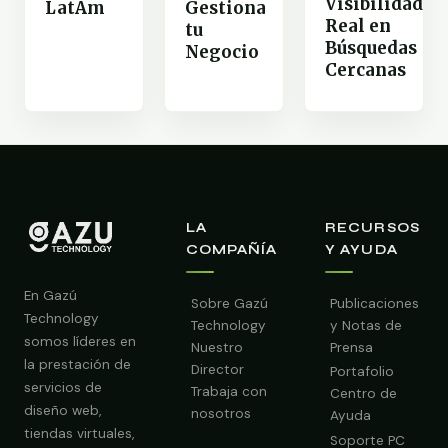
Visibilidad
LatAm
Gestiona
Real en
tu
Búsquedas
Negocio
Cercanas
LA
RECURSOS
COMPAÑÍA
Y AYUDA
En Gazú
Sobre Gazú
Publicaciones
Technology
Technology
y Notas de
somos líderes en
Nuestro
Prensa
la prestación de
Director
Portafolio
servicios de
Trabaja con
Centro de
diseño web,
nosotros
Ayuda
tiendas virtuales,
Soporte PC