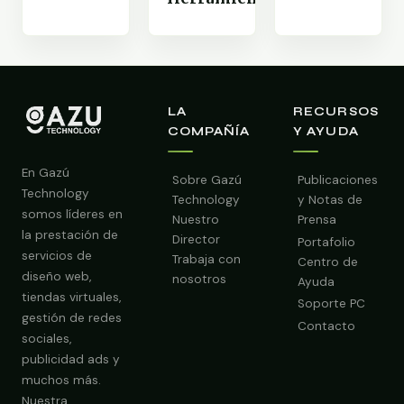
LA
RECURSOS
COMPAÑÍA
Y AYUDA
En Gazú
Sobre Gazú
Publicaciones
Technology
Technology
y Notas de
somos líderes en
Nuestro
Prensa
la prestación de
Director
Portafolio
servicios de
Trabaja con
Centro de
diseño web,
nosotros
Ayuda
tiendas virtuales,
Soporte PC
gestión de redes
Contacto
sociales,
publicidad ads y
muchos más.
Nuestra