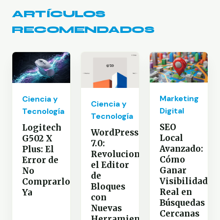
ARTÍCULOS
RECOMENDADOS
Marketing
Ciencia y
Ciencia y
Digital
Tecnología
Tecnología
SEO
Logitech
WordPress
Local
G502 X
7.0:
Avanzado:
Plus: El
Revoluciona
Cómo
Error de
el Editor
Ganar
No
de
Visibilidad
Comprarlo
Bloques
Real en
Ya
con
Búsquedas
Nuevas
Cercanas
Herramientas