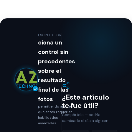
ESCRITO POR
ciona un
control sin
precedentes
sobre el
resultado
final de las
¿Este artículo
fotos
te fue útil?
permitiendo ajustes
que antes requerían
Compártelo — podría
habilidades
cambiarle el día a alguien
avanzadas.