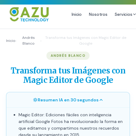
Inicio
Nosotros
Servicios
MARKETING DIGITAL
DISEÑO
Andrés
Transforma tus Imágenes con Magic Editor de
Inicio
›
›
Blanco
Google
Estrategia de Redes Sociales
Diseño Gráfico Profesional
ANDRÉS BLANCO
Email Marketing y SMS
Producción de Videos
Publicidad Digital
Transforma tus Imágenes con
Growth Youtube ↗
Magic Editor de Google
Resumen IA en 30 segundos
Magic Editor: Ediciones fáciles con inteligencia
artificial Google Fotos ha revolucionado la forma en
que editamos y compartimos nuestros recuerdos
desde su lanzamiento en 2015.