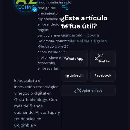
la compañía ha sido
testigo del
crecimiento
¿Este artículo
exponencial de
te fue útil?
emprendedores en la
región,
Compártelo — podría
particularmente en
Colombia, donde el
cambiarle el día a alguien
«Mercado Libre 25
años» ha sido un
X /
motor clave en el
WhatsApp
Twitter
desarrollo
empresarial.
LinkedIn
Facebook
Especialista en
innovación tecnológica
Copiar enlace
y negocio digital en
Gazu Technology. Con
más de 5 años
cubriendo IA, startups y
tendencias en
Colombia y