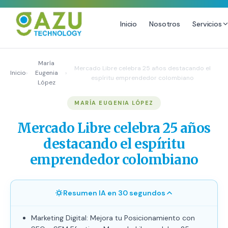
Inicio
Nosotros
Servicios
MARKETING DIGITAL
DISEÑO
María
Mercado Libre celebra 25 años destacando el
Inicio
›
Eugenia
›
espíritu emprendedor colombiano
Estrategia de Redes Sociales
Diseño Gráfico Profesional
López
Email Marketing y SMS
Producción de Videos
MARÍA EUGENIA LÓPEZ
Publicidad Digital
Growth Youtube ↗
Mercado Libre celebra 25 años
destacando el espíritu
emprendedor colombiano
Resumen IA en 30 segundos
Marketing Digital: Mejora tu Posicionamiento con