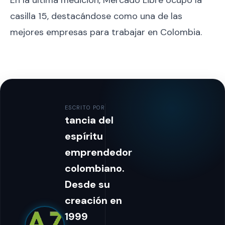
En la última medición, Mercado Libre ocupó la
casilla 15, destacándose como una de las
mejores empresas para trabajar en Colombia.
ESCRITO POR
tancia del
espíritu
emprendedor
colombiano.
Desde su
creación en
1999