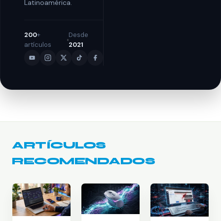
Latinoamérica.
200
+
Desde
artículos
2021
ARTÍCULOS
RECOMENDADOS