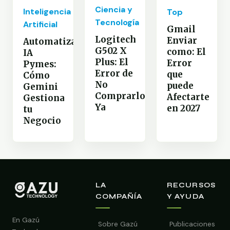
Ciencia y
Inteligencia
Top
Tecnología
Artificial
Gmail
Logitech
Enviar
Automatización
G502 X
como: El
IA
Plus: El
Error
Pymes:
Error de
que
Cómo
No
puede
Gemini
Comprarlo
Afectarte
Gestiona
Ya
en 2027
tu
Negocio
LA
RECURSOS
COMPAÑÍA
Y AYUDA
En Gazú
Sobre Gazú
Publicaciones