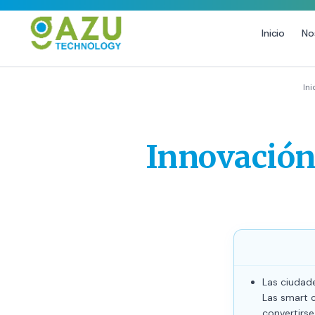
Inicio
No
MARKETING DIGITAL
DISEÑO
Ini
Estrategia de Redes Sociales
Diseño Gráfico Profesional
Email Marketing y SMS
Producción de Videos
Innovación 
Publicidad Digital
Growth Youtube ↗
Las ciudade
Las smart c
convertirse