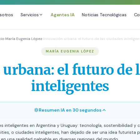
sotros
Servicios
Agentes IA
Noticias Tecnológicas
Co
DESARROLLO WEB
SEO
cio
›
María Eugenia López
›
Innovación urbana: el futuro de las ciudades inteligen
Diseño Web Premium
Consultoría SEO
MARÍA EUGENIA LÓPEZ
Mantenimiento de Sitios Web
Auditoría SEO Técnica
urbana: el futuro de 
SEO Local Avanzado
SEO para E-commerce
inteligentes
Link Building Premium
Posicionamiento en IA (GEO
Resumen IA en 30 segundos
s inteligentes en Argentina y Uruguay: tecnología, sostenibilidad y 
ities, o ciudades inteligentes, han dejado de ser una idea futurista 
 en una realidad palpable en diversas regiones del mundo.