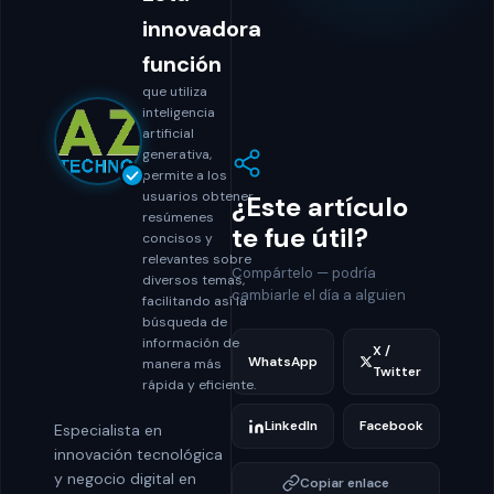
innovadora
función
que utiliza
inteligencia
artificial
generativa,
permite a los
usuarios obtener
¿Este artículo
resúmenes
te fue útil?
concisos y
relevantes sobre
Compártelo — podría
diversos temas,
cambiarle el día a alguien
facilitando así la
búsqueda de
información de
X /
WhatsApp
manera más
Twitter
rápida y eficiente.
LinkedIn
Facebook
Especialista en
innovación tecnológica
y negocio digital en
Copiar enlace