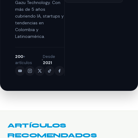
Gazu Technology. Con
más de 5 años
cubriendo IA, startups y
tendencias en
Colombia y
Latinoamérica.
200
+
Desde
artículos
2021
ARTÍCULOS
RECOMENDADOS