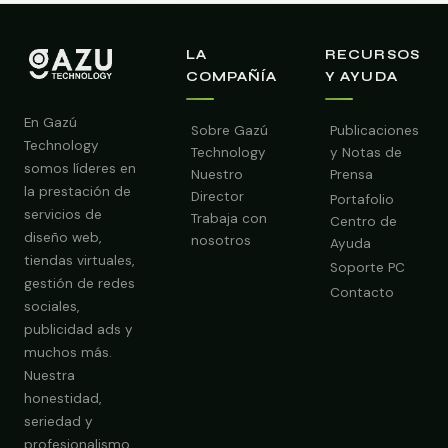
LA
RECURSOS
COMPAÑÍA
Y AYUDA
En Gazú
Sobre Gazú
Publicaciones
Technology
Technology
y Notas de
somos líderes en
Nuestro
Prensa
la prestación de
Director
Portafolio
servicios de
Trabaja con
Centro de
diseño web,
nosotros
Ayuda
tiendas virtuales,
Soporte PC
gestión de redes
Contacto
sociales,
publicidad ads y
muchos más.
Nuestra
Obtener Diagnóstico Gratis
honestidad,
seriedad y
profesionalismo