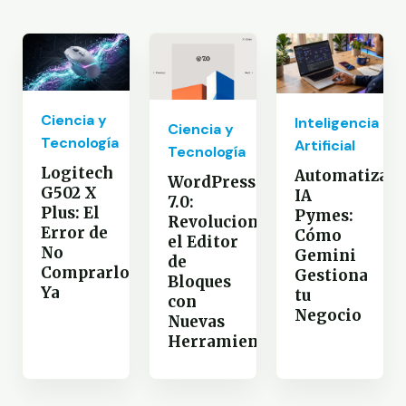
Ciencia y
Inteligencia
Ciencia y
Tecnología
Artificial
Tecnología
Logitech
Automatizaci
WordPress
G502 X
IA
7.0:
Plus: El
Pymes:
Revoluciona
Error de
Cómo
el Editor
No
Gemini
de
Comprarlo
Gestiona
Bloques
Ya
tu
con
Negocio
Nuevas
Herramientas