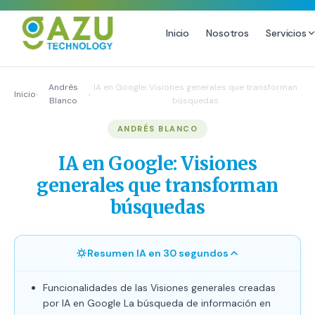
Inicio
Nosotros
Servicios
MARKETING DIGITAL
DISEÑO
Andrés
IA en Google: Visiones generales que transforman
Inicio
›
›
Blanco
búsquedas
Estrategia de Redes Sociales
Diseño Gráfico Profesional
ANDRÉS BLANCO
Email Marketing y SMS
Producción de Videos
Publicidad Digital
IA en Google: Visiones
Growth Youtube ↗
generales que transforman
búsquedas
Resumen IA en 30 segundos
Funcionalidades de las Visiones generales creadas
por IA en Google La búsqueda de información en