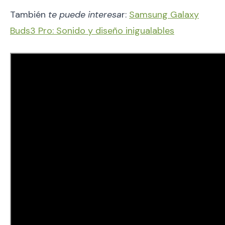
También
te puede interesa
r:
Samsung Galaxy
Buds3 Pro: Sonido y diseño inigualables