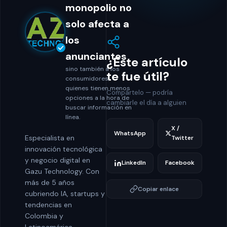
monopolio no
solo afecta a
los
anunciantes
¿Este artículo
sino también a los
te fue útil?
consumidores,
quienes tienen menos
Compártelo — podría
opciones a la hora de
cambiarle el día a alguien
buscar información en
línea.
X /
WhatsApp
Especialista en
Twitter
innovación tecnológica
y negocio digital en
LinkedIn
Facebook
Gazu Technology. Con
más de 5 años
Copiar enlace
cubriendo IA, startups y
tendencias en
Colombia y
Latinoamérica.