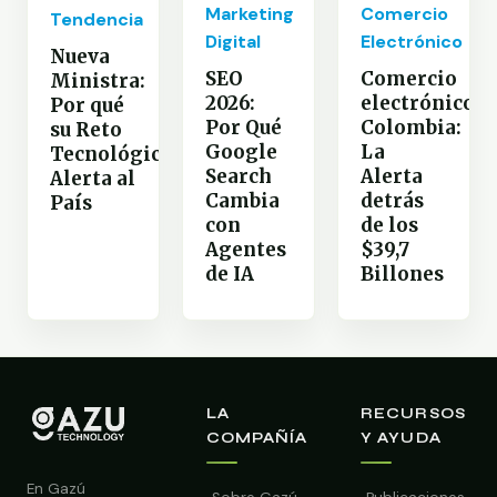
Marketing
Comercio
Tendencia
Digital
Electrónico
Nueva
SEO
Comercio
Ministra:
2026:
electrónico
Por qué
Por Qué
Colombia:
su Reto
Google
La
Tecnológico
Search
Alerta
Alerta al
Cambia
detrás
País
con
de los
Agentes
$39,7
de IA
Billones
LA
RECURSOS
COMPAÑÍA
Y AYUDA
En Gazú