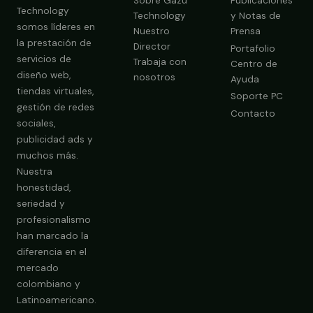
Sobre Gazú
Publicaciones
Technology
Technology
y Notas de
somos líderes en
Nuestro
Prensa
la prestación de
Director
Portafolio
servicios de
Trabaja con
Centro de
diseño web,
nosotros
Ayuda
tiendas virtuales,
Soporte PC
gestión de redes
Contacto
sociales,
publicidad ads y
muchos más.
Nuestra
Obtener Diagnóstico Gratis
honestidad,
seriedad y
profesionalismo
han marcado la
diferencia en el
mercado
colombiano y
Latinoamericano.