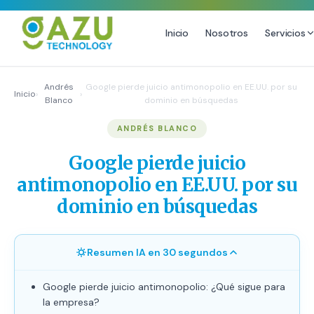
Inicio
Nosotros
Servicios
MARKETING DIGITAL
DISEÑO
Andrés
Google pierde juicio antimonopolio en EE.UU. por su
Inicio
›
›
Blanco
dominio en búsquedas
Estrategia de Redes Sociales
Diseño Gráfico Profesional
ANDRÉS BLANCO
Email Marketing y SMS
Producción de Videos
Publicidad Digital
Google pierde juicio
Growth Youtube ↗
antimonopolio en EE.UU. por su
dominio en búsquedas
Resumen IA en 30 segundos
Google pierde juicio antimonopolio: ¿Qué sigue para
la empresa?