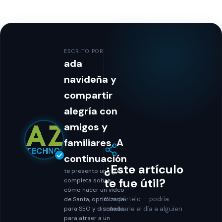
ESCRITO POR
ada
navideña y
compartir
alegría con
amigos y
familiares. A
continuación
¿Este artículo
te presento una guía
te fue útil?
completa sobre
cómo hacer un video
Compártelo — podría
de Santa, optimizada
para SEO y diseñada
cambiarle el día a alguien
para atraer a un