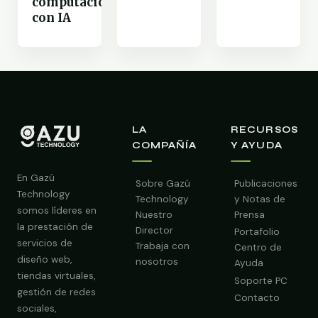
computación
con IA
LA
RECURSOS
COMPAÑÍA
Y AYUDA
En Gazú
Sobre Gazú
Publicaciones
Technology
Technology
y Notas de
somos líderes en
Nuestro
Prensa
la prestación de
Director
Portafolio
servicios de
Trabaja con
Centro de
diseño web,
nosotros
Ayuda
tiendas virtuales,
Soporte PC
gestión de redes
Contacto
sociales,