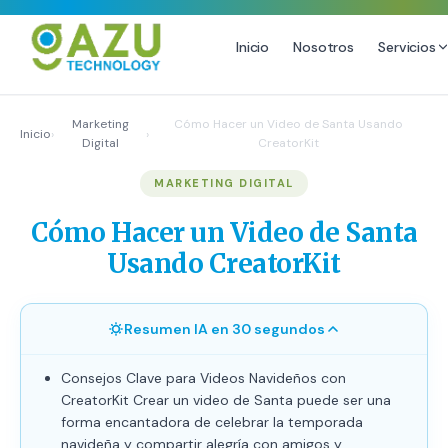
Inicio
Nosotros
Servicios
MARKETING DIGITAL
DISEÑO
Marketing
Cómo Hacer un Video de Santa Usando
Inicio
›
›
Digital
CreatorKit
Estrategia de Redes Sociales
Diseño Gráfico Profesional
MARKETING DIGITAL
Email Marketing y SMS
Producción de Videos
Publicidad Digital
Cómo Hacer un Video de Santa
Growth Youtube ↗
Usando CreatorKit
Resumen IA en 30 segundos
Consejos Clave para Videos Navideños con
CreatorKit Crear un video de Santa puede ser una
forma encantadora de celebrar la temporada
navideña y compartir alegría con amigos y