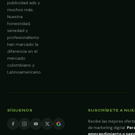
publicidad ads y
Obtener Diagnóstico Gratis
muchos más.
Nuestra
honestidad,
seriedad y
profesionalismo
han marcado la
diferencia en el
mercado
colombiano y
Latinoamericano.
SÍGUENOS
SUSCRÍBETE A NU
Recibe las mejores oferta
de marketing digital.
Para
emprendimiento o negoci