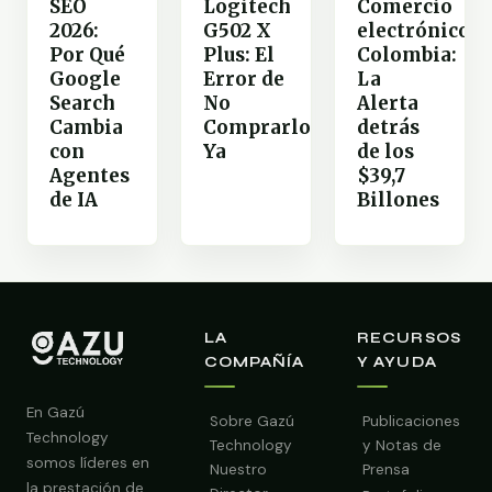
SEO
Comercio
Logitech
2026:
electrónico
G502 X
Por Qué
Colombia:
Plus: El
Google
La
Error de
Search
Alerta
No
Cambia
detrás
Comprarlo
con
de los
Ya
Agentes
$39,7
de IA
Billones
LA
RECURSOS
COMPAÑÍA
Y AYUDA
En Gazú
Sobre Gazú
Publicaciones
Technology
Technology
y Notas de
somos líderes en
Nuestro
Prensa
la prestación de