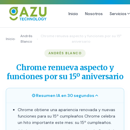
Inicio
Nosotros
Servicios
MARKETING DIGITAL
DISEÑO
Andrés
Chrome renueva aspecto y funciones por su 15º
Inicio
›
›
Blanco
aniversario
Estrategia de Redes Sociales
Diseño Gráfico Profesional
ANDRÉS BLANCO
Email Marketing y SMS
Producción de Videos
Publicidad Digital
Chrome renueva aspecto y
Growth Youtube ↗
funciones por su 15º aniversario
Resumen IA en 30 segundos
Chrome obtiene una apariencia renovada y nuevas
funciones para su 15º cumpleaños Chrome celebra
un hito importante este mes: su 15º cumpleaños.