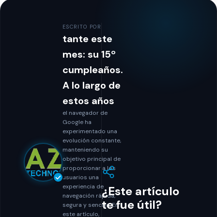
ESCRITO POR
tante este
mes: su 15º
cumpleaños.
A lo largo de
estos años
el navegador de
Google ha
experimentado una
evolución constante,
manteniendo su
objetivo principal de
proporcionar a los
usuarios una
experiencia de
¿Este artículo
navegación rápida,
te fue útil?
segura y sencilla. En
este artículo,