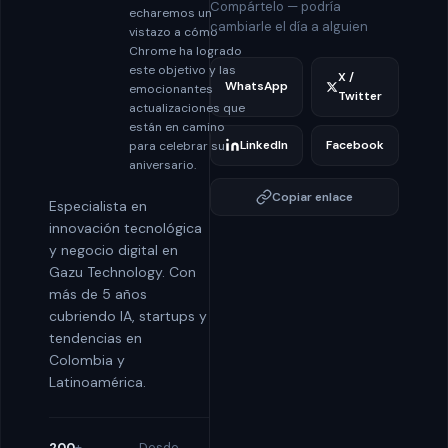
Compártelo — podría
echaremos un
cambiarle el día a alguien
vistazo a cómo
Chrome ha logrado
este objetivo y las
X /
WhatsApp
emocionantes
Twitter
actualizaciones que
están en camino
LinkedIn
Facebook
para celebrar su
aniversario.
Copiar enlace
Especialista en
innovación tecnológica
y negocio digital en
Gazu Technology. Con
más de 5 años
cubriendo IA, startups y
tendencias en
Colombia y
Latinoamérica.
200
+
Desde