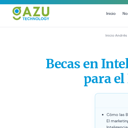
Inicio
No
MARKETING DIGITAL
DISEÑO
Inicio
›
Andrés
Estrategia de Redes Sociales
Diseño Gráfico Profesional
Email Marketing y SMS
Producción de Videos
Becas en Inte
Publicidad Digital
Growth Youtube ↗
para el
Cómo las Be
El marketin
Inteligencia 