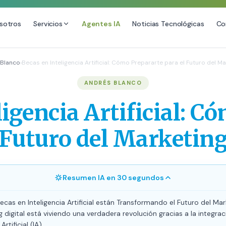
sotros
Servicios
Agentes IA
Noticias Tecnológicas
Co
DESARROLLO WEB
SEO
 Blanco
›
Becas en Inteligencia Artificial: Cómo Prepararte para el Futuro del Ma
Diseño Web Premium
Consultoría SEO
ANDRÉS BLANCO
Mantenimiento de Sitios Web
Auditoría SEO Técnica
ligencia Artificial: C
SEO Local Avanzado
SEO para E-commerce
 Futuro del Marketing
Link Building Premium
Posicionamiento en IA (GEO
Resumen IA en 30 segundos
cas en Inteligencia Artificial están Transformando el Futuro del Mark
g digital está viviendo una verdadera revolución gracias a la integrac
Artificial (IA).