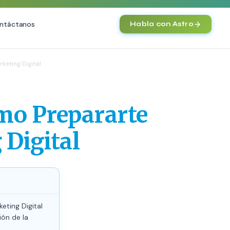
ntáctanos
Habla con Astro
IA
rketing Digital
Agentes IA y Automatización
Cerebro Comercial IA
HOT
ómo Prepararte
Chatbot Multicanal
Automatización Inteligente
 Digital
E-commerce con IA
)
NEW
eting Digital
ión de la