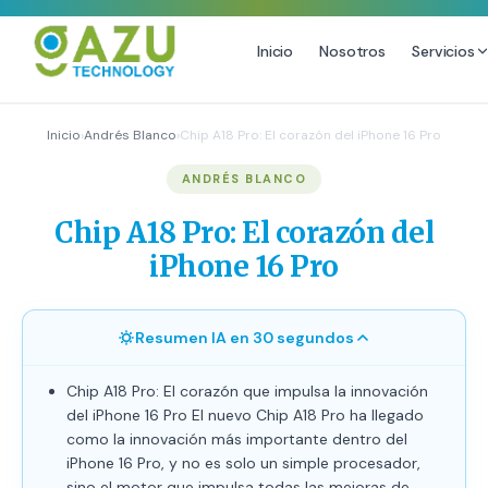
Inicio
Nosotros
Servicios
MARKETING DIGITAL
DISEÑO
Inicio
›
Andrés Blanco
›
Chip A18 Pro: El corazón del iPhone 16 Pro
Estrategia de Redes Sociales
Diseño Gráfico Profesional
ANDRÉS BLANCO
Email Marketing y SMS
Producción de Videos
Chip A18 Pro: El corazón del
Publicidad Digital
iPhone 16 Pro
Growth Youtube ↗
Resumen IA en 30 segundos
Chip A18 Pro: El corazón que impulsa la innovación
del iPhone 16 Pro El nuevo Chip A18 Pro ha llegado
como la innovación más importante dentro del
iPhone 16 Pro, y no es solo un simple procesador,
sino el motor que impulsa todas las mejoras de