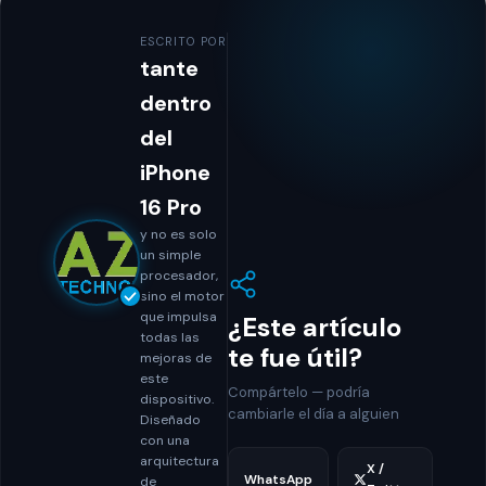
ESCRITO POR
tante
dentro
del
iPhone
16 Pro
y no es solo
un simple
procesador,
sino el motor
que impulsa
¿Este artículo
todas las
te fue útil?
mejoras de
este
Compártelo — podría
dispositivo.
cambiarle el día a alguien
Diseñado
con una
arquitectura
X /
WhatsApp
de