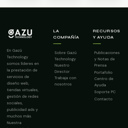
LA
RECURSOS
COMPAÑÍA
Y AYUDA
En Gazú
Sobre Gazú
Publicaciones
Technology
Technology
y Notas de
somos líderes en
Nuestro
Prensa
la prestación de
Director
Portafolio
servicios de
Trabaja con
Centro de
diseño web,
nosotros
Ayuda
tiendas virtuales,
Soporte PC
gestión de redes
Contacto
sociales,
publicidad ads y
Obtener Diagnóstico Gratis
muchos más.
Nuestra