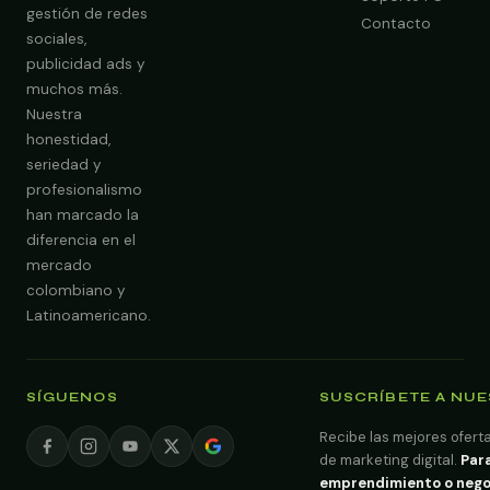
gestión de redes
Contacto
sociales,
publicidad ads y
muchos más.
Nuestra
Obtener Diagnóstico Gratis
honestidad,
seriedad y
profesionalismo
han marcado la
diferencia en el
mercado
colombiano y
Latinoamericano.
SÍGUENOS
SUSCRÍBETE A NU
Recibe las mejores oferta
de marketing digital.
Para
emprendimiento o negoci