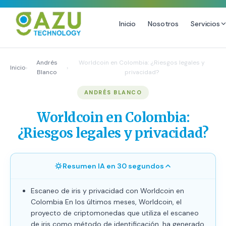
Inicio
Nosotros
Servicios
MARKETING DIGITAL
DISEÑO
Andrés
Worldcoin en Colombia: ¿Riesgos legales y
Inicio
›
›
Blanco
privacidad?
Estrategia de Redes Sociales
Diseño Gráfico Profesional
ANDRÉS BLANCO
Email Marketing y SMS
Producción de Videos
Publicidad Digital
Worldcoin en Colombia:
Growth Youtube ↗
¿Riesgos legales y privacidad?
Resumen IA en 30 segundos
Escaneo de iris y privacidad con Worldcoin en
Colombia En los últimos meses, Worldcoin, el
proyecto de criptomonedas que utiliza el escaneo
de iris como método de identificación, ha generado