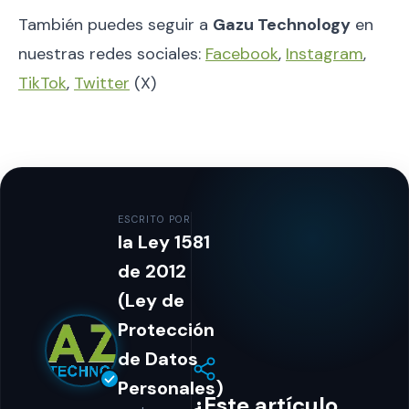
También puedes seguir a
Gazu Technology
en
nuestras redes sociales:
Facebook
,
Instagram
,
TikTok
,
Twitter
(X)
ESCRITO POR
la Ley 1581
de 2012
(Ley de
Protección
de Datos
Personales)
¿Este artículo