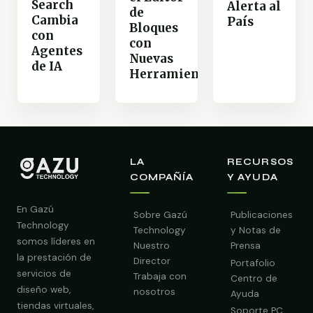
Search
Alerta al
de
Cambia
País
Bloques
con
con
Agentes
Nuevas
de IA
Herramientas
LA
RECURSOS
COMPAÑÍA
Y AYUDA
En Gazú
Sobre Gazú
Publicaciones
Technology
Technology
y Notas de
somos líderes en
Nuestro
Prensa
la prestación de
Director
Portafolio
servicios de
Trabaja con
Centro de
diseño web,
nosotros
Ayuda
tiendas virtuales,
Soporte PC