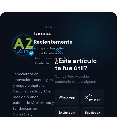
ESCRITO POR
tancia.
Recientemente
el troyano Necro ha
cobrado relevancia
debido a su capacidad
¿Este artículo
de infectar
te fue útil?
Especialista en
Compártelo — podría
innovación tecnológica
cambiarle el día a alguien
y negocio digital en
Gazu Technology. Con
X /
más de 5 años
WhatsApp
Twitter
cubriendo IA, startups y
tendencias en
LinkedIn
Facebook
Colombia y