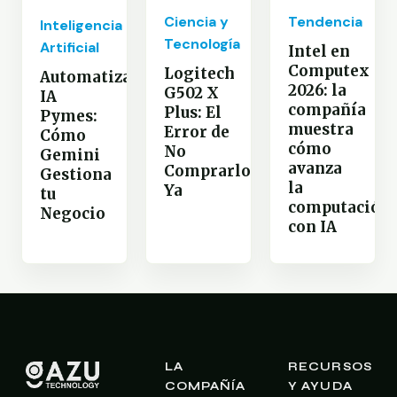
Tendencia
Ciencia y
Inteligencia
Tecnología
Artificial
Intel en
Computex
Logitech
Automatización
2026: la
G502 X
IA
compañía
Plus: El
Pymes:
muestra
Error de
Cómo
cómo
No
Gemini
avanza
Comprarlo
Gestiona
la
Ya
tu
computación
Negocio
con IA
LA
RECURSOS
COMPAÑÍA
Y AYUDA