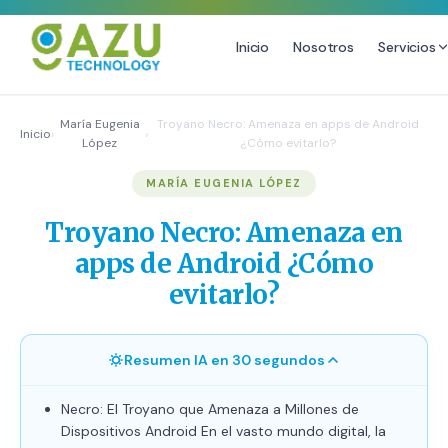
Inicio
Nosotros
Servicios
MARKETING DIGITAL
DISEÑO
María Eugenia
Troyano Necro: Amenaza en apps de Android
Inicio
›
›
López
¿Cómo evitarlo?
Estrategia de Redes Sociales
Diseño Gráfico Profesional
MARÍA EUGENIA LÓPEZ
Email Marketing y SMS
Producción de Videos
Publicidad Digital
Troyano Necro: Amenaza en
Growth Youtube ↗
apps de Android ¿Cómo
evitarlo?
Resumen IA en 30 segundos
Necro: El Troyano que Amenaza a Millones de
Dispositivos Android En el vasto mundo digital, la