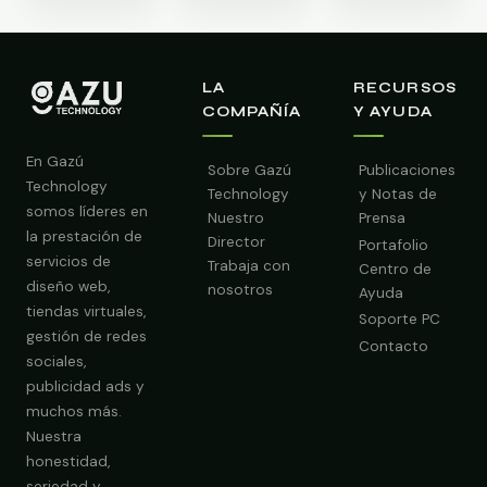
LA
RECURSOS
COMPAÑÍA
Y AYUDA
En Gazú
Sobre Gazú
Publicaciones
Technology
Technology
y Notas de
somos líderes en
Nuestro
Prensa
la prestación de
Director
Portafolio
servicios de
Trabaja con
Centro de
diseño web,
nosotros
Ayuda
tiendas virtuales,
Soporte PC
gestión de redes
Contacto
sociales,
publicidad ads y
muchos más.
Nuestra
Obtener Diagnóstico Gratis
honestidad,
seriedad y