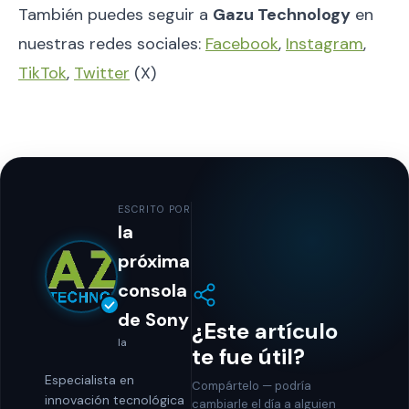
También puedes seguir a
Gazu Technology
en
nuestras redes sociales:
Facebook
,
Instagram
,
TikTok
,
Twitter
(X)
ESCRITO POR
la
próxima
consola
de Sony
¿Este artículo
la
te fue útil?
Especialista en
Compártelo — podría
innovación tecnológica
cambiarle el día a alguien