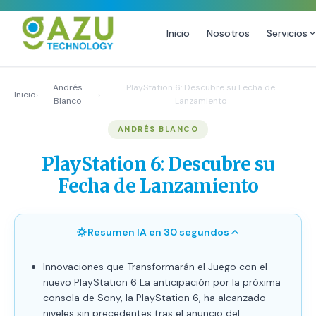
Inicio
Nosotros
Servicios
MARKETING DIGITAL
DISEÑO
Andrés
PlayStation 6: Descubre su Fecha de
Inicio
›
›
Blanco
Lanzamiento
Estrategia de Redes Sociales
Diseño Gráfico Profesional
ANDRÉS BLANCO
Email Marketing y SMS
Producción de Videos
Publicidad Digital
PlayStation 6: Descubre su
Growth Youtube ↗
Fecha de Lanzamiento
Resumen IA en 30 segundos
Innovaciones que Transformarán el Juego con el
nuevo PlayStation 6 La anticipación por la próxima
consola de Sony, la PlayStation 6, ha alcanzado
niveles sin precedentes tras el anuncio del