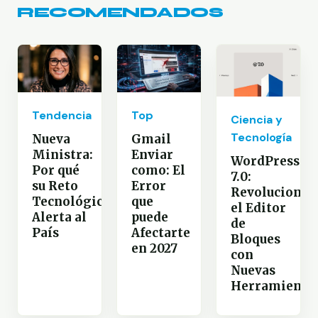
RECOMENDADOS
Tendencia
Top
Ciencia y
Tecnología
Nueva
Gmail
Ministra:
Enviar
WordPress
Por qué
como: El
7.0:
su Reto
Error
Revoluciona
Tecnológico
que
el Editor
Alerta al
puede
de
País
Afectarte
Bloques
en 2027
con
Nuevas
Herramienta