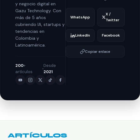
y negocio digital en
Gazu Technology. Con
X /
WhatsApp
más de 5 años
Twitter
cubriendo IA, startups y
tendencias en
LinkedIn
Facebook
Colombia y
Latinoamérica.
Copiar enlace
200
+
Desde
artículos
2021
ARTÍCULOS