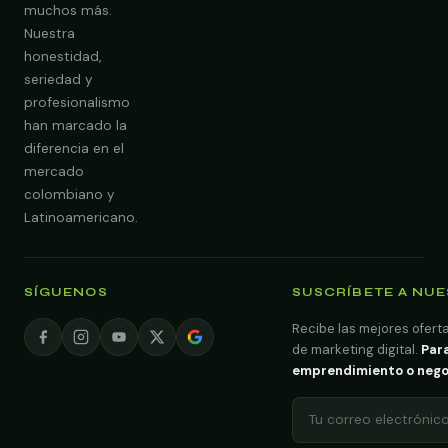
muchos más.
Nuestra
Obtener Diagnóstico Gratis
honestidad,
seriedad y
profesionalismo
han marcado la
diferencia en el
mercado
colombiano y
Latinoamericano.
SÍGUENOS
SUSCRÍBETE A NU
Recibe las mejores oferta
de marketing digital.
Para
emprendimiento o negoci