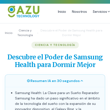
Inicio
Nosotros
Servicios
MARKETING DIGITAL
DISEÑO
Ciencia y
Descubre el Poder de Samsung Health para
Inicio
›
›
Tecnología
Dormir Mejor
Estrategia de Redes Sociales
Diseño Gráfico Profesional
CIENCIA Y TECNOLOGÍA
Email Marketing y SMS
Producción de Videos
Publicidad Digital
Descubre el Poder de Samsung
Growth Youtube ↗
Health para Dormir Mejor
Resumen IA en 30 segundos
Samsung Health: La Clave para un Sueño Reparador
Samsung ha dado un paso significativo en el ámbito
de la tecnología del sueño con la expansión de su
innovador dispositivo, el Galaxy Ring, y la