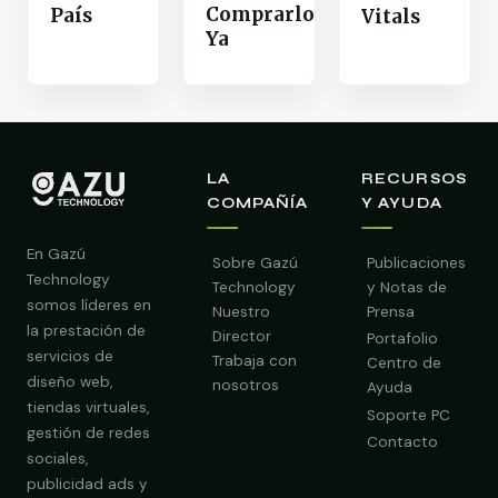
Comprarlo
País
Vitals
Ya
LA
RECURSOS
COMPAÑÍA
Y AYUDA
En Gazú
Sobre Gazú
Publicaciones
Technology
Technology
y Notas de
somos líderes en
Nuestro
Prensa
la prestación de
Director
Portafolio
servicios de
Trabaja con
Centro de
diseño web,
nosotros
Ayuda
tiendas virtuales,
Soporte PC
gestión de redes
Contacto
sociales,
publicidad ads y