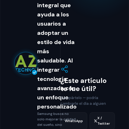
integral que
ayuda a los
usuarios a
adoptar un
estilo de vida
más
saludable. Al
integrar
tecnología
¿Este artículo
te fue útil?
avanzada con
un enfoque
Compártelo — podría
cambiarle el día a alguien
personalizado
Samsung busca no
X /
solo mejorar la calidad
WhatsApp
Twitter
del sueño, sino