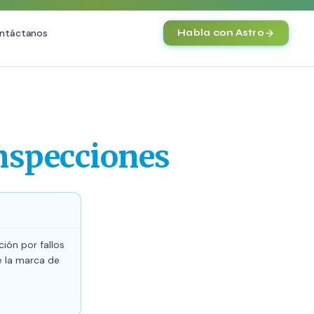
ntáctanos
Habla con Astro
IA
Agentes IA y Automatización
Cerebro Comercial IA
HOT
inspecciones
Chatbot Multicanal
Automatización Inteligente
E-commerce con IA
)
NEW
ión por fallos
e la marca de