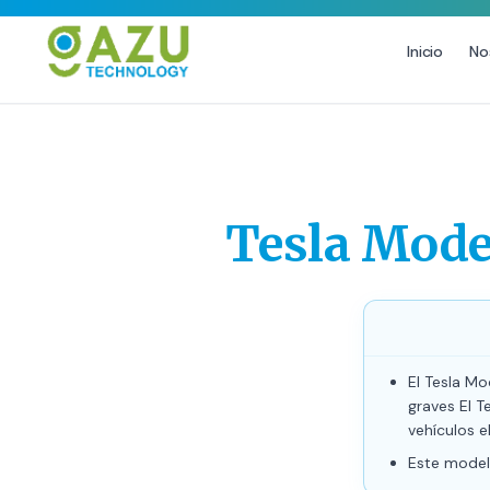
Inicio
No
MARKETING DIGITAL
DISEÑO
Estrategia de Redes Sociales
Diseño Gráfico Profesional
Email Marketing y SMS
Producción de Videos
Tesla Model
Publicidad Digital
Growth Youtube ↗
El Tesla Mo
graves El 
vehículos e
Este modelo