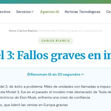
sotros
Servicios
Agentes IA
Noticias Tecnológicas
Co
DESARROLLO WEB
SEO
Inicio
›
Carlos Blanco
›
Tesla Model 3: Fallos graves en inspecciones
Diseño Web Premium
Consultoría SEO
CARLOS BLANCO
Mantenimiento de Sitios Web
Auditoría SEO Técnica
 3: Fallos graves en 
SEO Local Avanzado
SEO para E-commerce
Link Building Premium
Resumen IA en 30 segundos
Posicionamiento en IA (GEO
del 3, de éxito a problema: Miles de unidades son llamadas a inspecc
Tesla Model 3, fue en el pasado el modelo más destacado de Tesla d
léctricos de Elon Musk, enfrenta una crisis de confianza.
, que lideró las ventas en Europa gracias