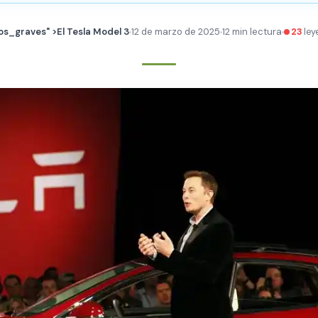
los_graves" >El Tesla Model 3
12 de marzo de 2025
12 min lectura
23
ley