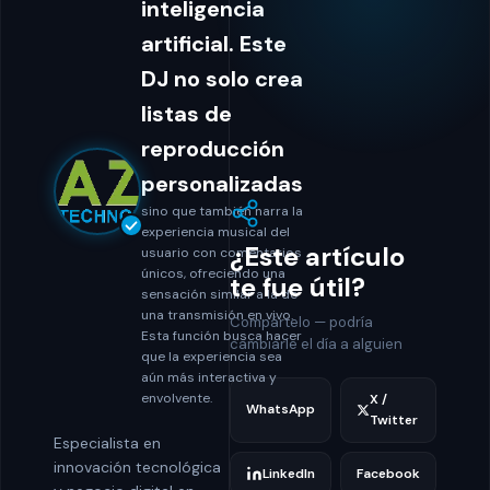
inteligencia
artificial. Este
DJ no solo crea
listas de
reproducción
personalizadas
sino que también narra la
experiencia musical del
¿Este artículo
usuario con comentarios
únicos, ofreciendo una
te fue útil?
sensación similar a la de
una transmisión en vivo.
Compártelo — podría
Esta función busca hacer
cambiarle el día a alguien
que la experiencia sea
aún más interactiva y
envolvente.
X /
WhatsApp
Twitter
Especialista en
innovación tecnológica
LinkedIn
Facebook