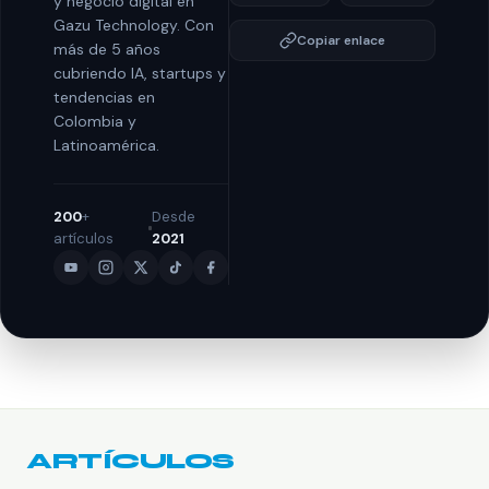
y negocio digital en
Gazu Technology. Con
Copiar enlace
más de 5 años
cubriendo IA, startups y
tendencias en
Colombia y
Latinoamérica.
200
+
Desde
artículos
2021
ARTÍCULOS