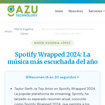
Inicio
Nosotros
Servicios
MARKETING DIGITAL
DISEÑO
María Eugenia
Spotify Wrapped 2024: La música más
Inicio
›
›
López
escuchada del año
Estrategia de Redes Sociales
Diseño Gráfico Profesional
MARÍA EUGENIA LÓPEZ
Email Marketing y SMS
Producción de Videos
Publicidad Digital
Spotify Wrapped 2024: La
Growth Youtube ↗
música más escuchada del año
Resumen IA en 30 segundos
Taylor Swift, la Top Artist en Spotify Wrapped 2024
La popular plataforma de streaming, Spotify, ha
lanzado su esperado resumen anual, conocido
como Spotify Wrapped 2024, que permite a los