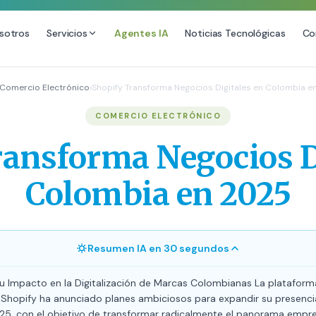
sotros
Servicios
Agentes IA
Noticias Tecnológicas
Co
DESARROLLO WEB
SEO
Comercio Electrónico
›
Shopify Transforma Negocios Digitales en Colombia e
Diseño Web Premium
Consultoría SEO
COMERCIO ELECTRÓNICO
Mantenimiento de Sitios Web
Auditoría SEO Técnica
ansforma Negocios D
SEO Local Avanzado
SEO para E-commerce
Colombia en 2025
Link Building Premium
Posicionamiento en IA (GEO
Resumen IA en 30 segundos
u Impacto en la Digitalización de Marcas Colombianas La plataforma
hopify ha anunciado planes ambiciosos para expandir su presenc
5, con el objetivo de transformar radicalmente el panorama empresa