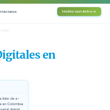
ntáctanos
Habla con Astro
IA
n 2025
Agentes IA y Automatización
Cerebro Comercial IA
HOT
igitales en
Chatbot Multicanal
Automatización Inteligente
E-commerce con IA
)
NEW
 líder de e-
ia en Colombia
rial digital