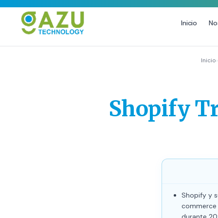
Inicio
No
MARKETING DIGITAL
DISEÑO
Inicio
›
Estrategia de Redes Sociales
Diseño Gráfico Profesional
Email Marketing y SMS
Producción de Videos
Shopify Tr
Publicidad Digital
Growth Youtube ↗
Shopify y s
commerce S
durante 202