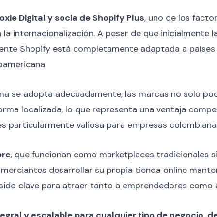
xie Digital y socia de Shopify Plus
, uno de los facto
a internacionalización. A pesar de que inicialmente l
mente Shopify está completamente adaptada a países 
noamericana.
ema se adopta adecuadamente, las marcas no solo podr
ma localizada, lo que representa una ventaja competiti
es particularmente valiosa para empresas colombiana
bre
, que funcionan como marketplaces tradicionales s
comerciantes desarrollar su propia tienda online man
 sido clave para atraer tanto a emprendedores como 
ntegral y escalable para cualquier tipo de negocio