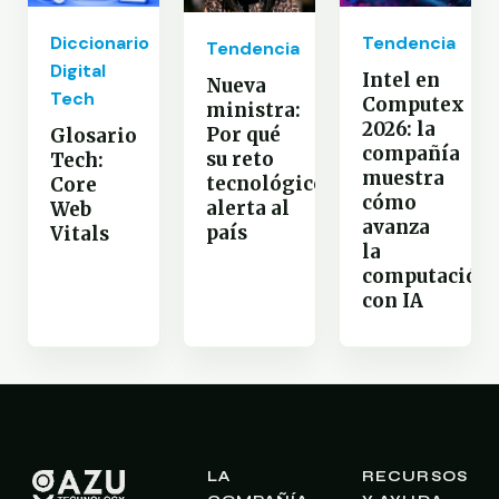
Diccionario
Tendencia
Tendencia
Digital
Intel en
Nueva
Tech
Computex
ministra:
2026: la
Por qué
Glosario
compañía
su reto
Tech:
muestra
tecnológico
Core
cómo
alerta al
Web
avanza
país
Vitals
la
computación
con IA
LA
RECURSOS