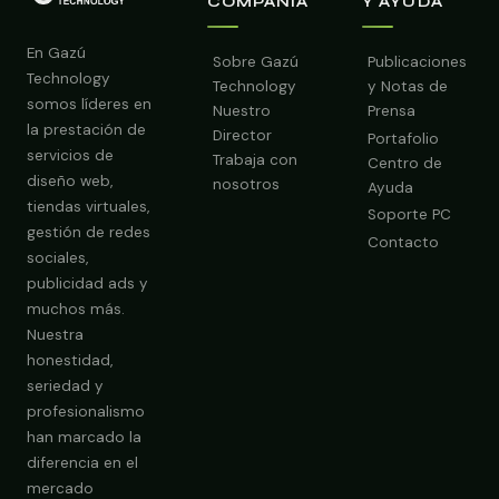
COMPAÑÍA
Y AYUDA
En Gazú
Sobre Gazú
Publicaciones
Technology
Technology
y Notas de
somos líderes en
Nuestro
Prensa
la prestación de
Director
Portafolio
servicios de
Trabaja con
Centro de
diseño web,
nosotros
Ayuda
tiendas virtuales,
Soporte PC
gestión de redes
Contacto
sociales,
publicidad ads y
Obtener Diagnóstico Gratis
muchos más.
Nuestra
honestidad,
seriedad y
profesionalismo
han marcado la
diferencia en el
mercado