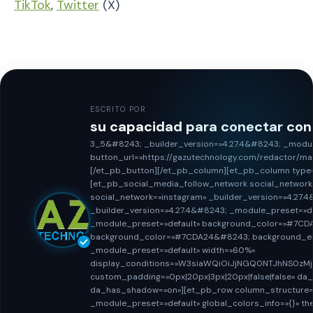
TikTok
,
Twitter
(X)
ESCRITO POR
su capacidad para conectar co
3_5&#8243; _builder_version=»4.27.4&#8243; _module
button_url=»https://gazutechnology.com/redactor/ma
[/et_pb_button][/et_pb_column][et_pb_column type=»
[et_pb_social_media_follow_network social_network
social_network=»instagram» _builder_version=»4.27
_builder_version=»4.27.4&#8243; _module_preset=»d
_module_preset=»default» background_color=»#7CDA2
background_color=»#7CDA24&#8243; background_enabl
_module_preset=»default» width=»60%»
display_conditions=»W3siaWQiOiJjNGQ0NTJhNS0zM
custom_padding=»0px|20px|3px|20px|false|false» da_
da_has_shadow=»on»][et_pb_row column_structure=»2
_module_preset=»default» global_colors_info=»{}» th