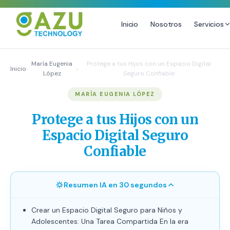
Inicio
Nosotros
Servicios
MARKETING DIGITAL
DISEÑO
María Eugenia
Protege a tus Hijos con un Espacio Digital
Inicio
›
›
López
Seguro Confiable
Estrategia de Redes Sociales
Diseño Gráfico Profesional
MARÍA EUGENIA LÓPEZ
Email Marketing y SMS
Producción de Videos
Publicidad Digital
Protege a tus Hijos con un
Growth Youtube ↗
Espacio Digital Seguro
Confiable
Resumen IA en 30 segundos
Crear un Espacio Digital Seguro para Niños y
Adolescentes: Una Tarea Compartida En la era