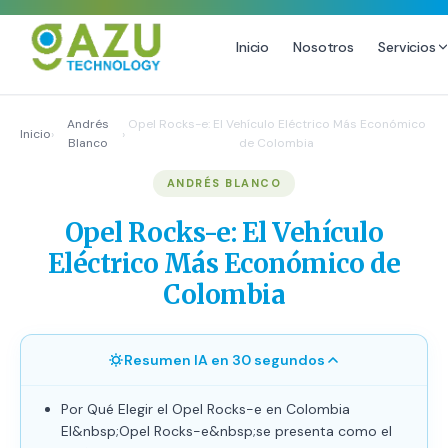
Inicio
Nosotros
Servicios
MARKETING DIGITAL
DISEÑO
Andrés
Opel Rocks-e: El Vehículo Eléctrico Más Económico
Inicio
›
›
Blanco
de Colombia
Estrategia de Redes Sociales
Diseño Gráfico Profesional
ANDRÉS BLANCO
Email Marketing y SMS
Producción de Videos
Publicidad Digital
Opel Rocks-e: El Vehículo
Growth Youtube ↗
Eléctrico Más Económico de
Colombia
Resumen IA en 30 segundos
Por Qué Elegir el Opel Rocks-e en Colombia
El&nbsp;Opel Rocks-e&nbsp;se presenta como el