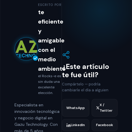
ESCRITO POR
te
eficiente
y
amigable
con el
medio
¿Este artículo
ambiente
te fue útil?
el Rocks-e es
sin duda una
Compártelo — podría
excelente
cambiarle el día a alguien
elección.
Especialista en
X /
WhatsApp
Twitter
innovación tecnológica
y negocio digital en
Gazu Technology. Con
LinkedIn
Facebook
más de 5 años