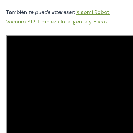
También
te puede interesa
r:
Xiaomi Robot
Vacuum S12: Limpieza Inteligente y Eficaz