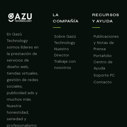
LA
RECURSOS
COMPAÑÍA
Y AYUDA
En Gazú
Sobre Gazú
Publicaciones
Technology
Technology
y Notas de
somos líderes en
Nuestro
Prensa
la prestación de
Director
Portafolio
servicios de
Trabaja con
Centro de
diseño web,
nosotros
Ayuda
tiendas virtuales,
Soporte PC
gestión de redes
Contacto
sociales,
publicidad ads y
Obtener Diagnóstico Gratis
muchos más.
Nuestra
honestidad,
seriedad y
profesionalismo