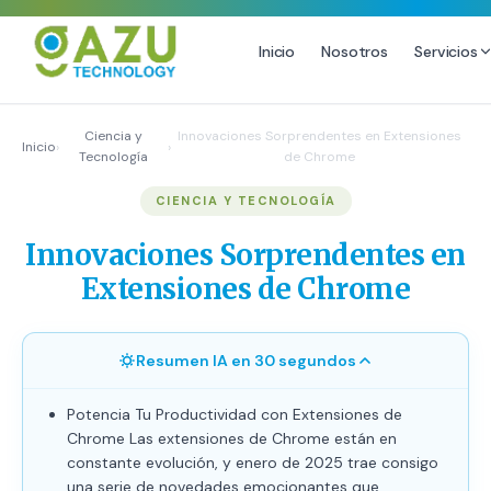
Inicio
Nosotros
Servicios
MARKETING DIGITAL
DISEÑO
Ciencia y
Innovaciones Sorprendentes en Extensiones
Inicio
›
›
Tecnología
de Chrome
Estrategia de Redes Sociales
Diseño Gráfico Profesional
CIENCIA Y TECNOLOGÍA
Email Marketing y SMS
Producción de Videos
Publicidad Digital
Innovaciones Sorprendentes en
Growth Youtube ↗
Extensiones de Chrome
Resumen IA en 30 segundos
Potencia Tu Productividad con Extensiones de
Chrome Las extensiones de Chrome están en
constante evolución, y enero de 2025 trae consigo
una serie de novedades emocionantes que