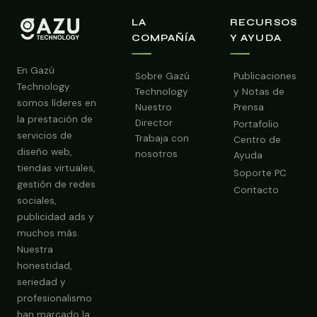
LA
RECURSOS
COMPAÑÍA
Y AYUDA
En Gazú
Sobre Gazú
Publicaciones
Technology
Technology
y Notas de
somos líderes en
Nuestro
Prensa
la prestación de
Director
Portafolio
servicios de
Trabaja con
Centro de
diseño web,
nosotros
Ayuda
tiendas virtuales,
Soporte PC
gestión de redes
Contacto
sociales,
publicidad ads y
muchos más.
Nuestra
Obtener Diagnóstico Gratis
honestidad,
seriedad y
profesionalismo
han marcado la