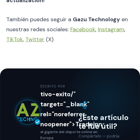
actualización!
También puedes seguir a
Gazu Technology
en
nuestras redes sociales:
Facebook
,
Instagram
,
TikTok
,
Twitter
(X)
ESCRITO POR
tivo-exito/"
target="_blank"
rel="noreferrer
¿Este artículo
noopener">Tradeinn
te fue útil?
el gigante del deporte online en
Compártelo — podría
Europa