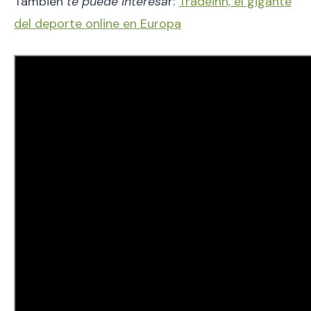
También
te puede interesa
r:
Tradeinn, el gigante
del deporte online en Europa