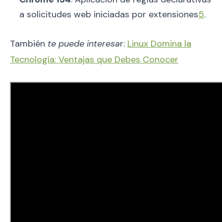
a solicitudes web iniciadas por extensiones
5
.
También
te puede interesa
r:
Linux Domina la
Tecnología: Ventajas que Debes Conocer