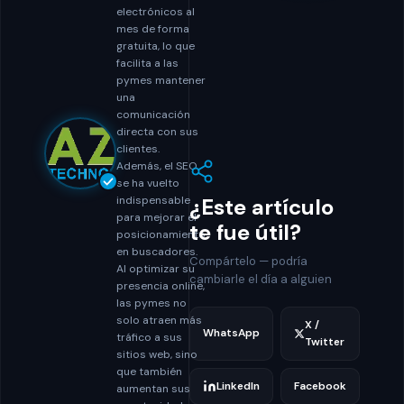
electrónicos al
mes de forma
gratuita, lo que
facilita a las
pymes mantener
una
comunicación
directa con sus
clientes.
Además, el SEO
se ha vuelto
¿Este artículo
indispensable
para mejorar el
te fue útil?
posicionamiento
en buscadores.
Compártelo — podría
Al optimizar su
cambiarle el día a alguien
presencia online,
las pymes no
solo atraen más
X /
WhatsApp
tráfico a sus
Twitter
sitios web, sino
que también
LinkedIn
Facebook
aumentan sus