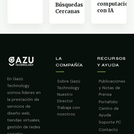
computación
Búsquedas
con IA
Cercanas
LA
RECURSOS
COMPAÑÍA
Y AYUDA
En Gazú
Sobre Gazú
Publicaciones
Technology
Technology
y Notas de
somos líderes en
Nuestro
Prensa
la prestación de
Director
Portafolio
servicios de
Trabaja con
Centro de
diseño web,
nosotros
Ayuda
tiendas virtuales,
Soporte PC
gestión de redes
Contacto
sociales,