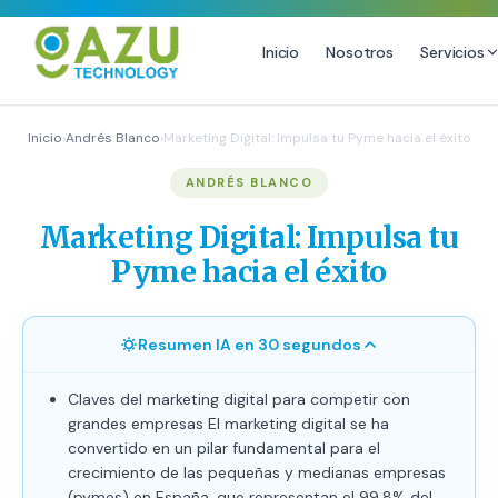
Inicio
Nosotros
Servicios
MARKETING DIGITAL
DISEÑO
Inicio
›
Andrés Blanco
›
Marketing Digital: Impulsa tu Pyme hacia el éxito
Estrategia de Redes Sociales
Diseño Gráfico Profesional
ANDRÉS BLANCO
Email Marketing y SMS
Producción de Videos
Marketing Digital: Impulsa tu
Publicidad Digital
Pyme hacia el éxito
Growth Youtube ↗
Resumen IA en 30 segundos
Claves del marketing digital para competir con
grandes empresas El marketing digital se ha
convertido en un pilar fundamental para el
crecimiento de las pequeñas y medianas empresas
(pymes) en España, que representan el 99,8% del