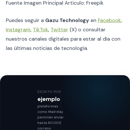
Fuente Imagen Principal Articulo: Freepik
Puedes seguir a
Gazu Technology
en
Facebook
,
Instagram
,
TikTok
,
Twitter
(X) o consultar
nuestros canales digitales para estar al día con
las últimas noticias de tecnología.
ESCRITO POR
ejemplo
plataformas
como Mailrelay
permiten enviar
hasta 80.000
correos