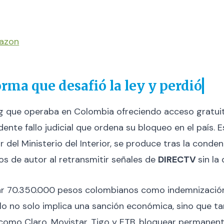
mazon
rma que desafió la ley y perdió
g que operaba en Colombia ofreciendo acceso gratuito 
ente fallo judicial que ordena su bloqueo en el país. E
del Ministerio del Interior, se produce tras la condena
os de autor al retransmitir señales de
DIRECTV
sin la
gar 70.350.000 pesos colombianos como indemnización
llo no solo implica una sanción económica, sino que t
como Claro, Movistar, Tigo y ETB, bloquear permanent