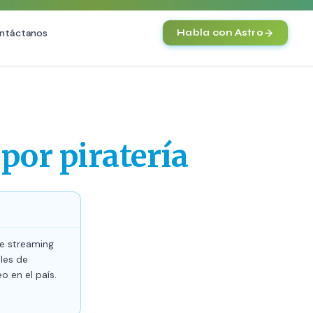
ntáctanos
Habla con Astro
IA
Agentes IA y Automatización
Cerebro Comercial IA
HOT
por piratería
Chatbot Multicanal
Automatización Inteligente
E-commerce con IA
)
NEW
de streaming
les de
o en el país.