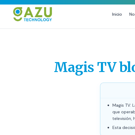
Inicio
No
MARKETING DIGITAL
DISEÑO
Estrategia de Redes Sociales
Diseño Gráfico Profesional
Email Marketing y SMS
Producción de Videos
Magis TV blo
Publicidad Digital
Growth Youtube ↗
Magis TV: L
que operaba
televisión,
Esta decisi