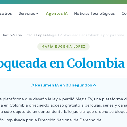
sotros
Servicios
Agentes IA
Noticias Tecnológicas
Co
DESARROLLO WEB
SEO
Inicio
›
María Eugenia López
›
Magis TV bloqueada en Colombia por piratería
Diseño Web Premium
Consultoría SEO
MARÍA EUGENIA LÓPEZ
Mantenimiento de Sitios Web
Auditoría SEO Técnica
queada en Colombia 
SEO Local Avanzado
SEO para E-commerce
Link Building Premium
Resumen IA en 30 segundos
Posicionamiento en IA (GEO
a plataforma que desafió la ley y perdió Magis TV, una plataforma 
 en Colombia ofreciendo acceso gratuito a películas, series y cana
 ha sido objeto de un contundente fallo judicial que ordena su bloque
ón, impulsada por la Dirección Nacional de Derecho de