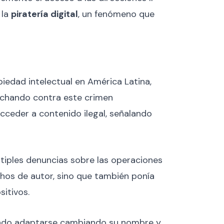
 la
piratería digital
, un fenómeno que
piedad intelectual en América Latina,
 luchando contra este crimen
acceder a contenido ilegal, señalando
ltiples denuncias sobre las operaciones
chos de autor, sino que también ponía
sitivos.
ado adaptarse cambiando su nombre y