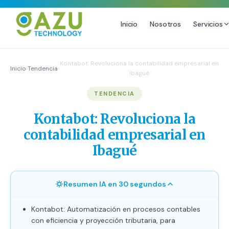
Inicio
Nosotros
Servicios
MARKETING DIGITAL
DISEÑO
Kontabot: Revoluciona la contabilidad empresarial en
Inicio
›
Tendencia
›
Ibagué
Estrategia de Redes Sociales
Diseño Gráfico Profesional
TENDENCIA
Email Marketing y SMS
Producción de Videos
Publicidad Digital
Kontabot: Revoluciona la
Growth Youtube ↗
contabilidad empresarial en
Ibagué
Resumen IA en 30 segundos
Kontabot: Automatización en procesos contables
con eficiencia y proyección tributaria, para