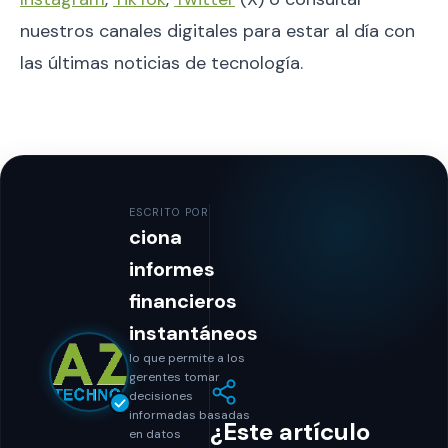
nuestros canales digitales para estar al día con
las últimas noticias de tecnología.
ESCRITO POR
ciona
informes
financieros
instantáneos
lo que permite a los
gerentes tomar
decisiones
informadas basadas
¿Este artículo
en datos