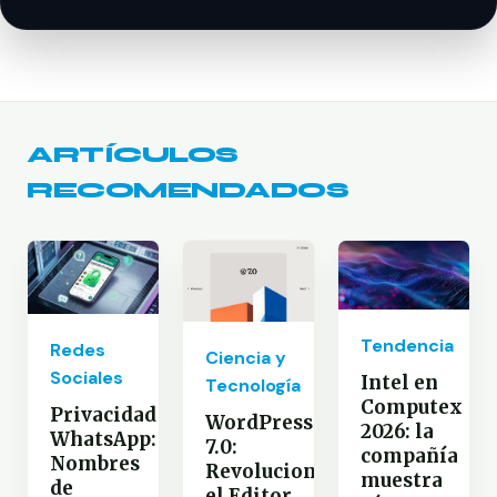
ARTÍCULOS
RECOMENDADOS
Tendencia
Redes
Ciencia y
Sociales
Intel en
Tecnología
Computex
Privacidad
WordPress
2026: la
WhatsApp:
7.0:
compañía
Nombres
Revoluciona
muestra
de
el Editor