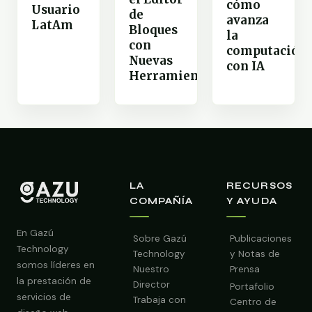
cómo
Usuario
de
avanza
LatAm
Bloques
la
con
computación
Nuevas
con IA
Herramientas
LA
RECURSOS
COMPAÑÍA
Y AYUDA
En Gazú
Sobre Gazú
Publicaciones
Technology
Technology
y Notas de
somos líderes en
Nuestro
Prensa
la prestación de
Director
Portafolio
servicios de
Trabaja con
Centro de