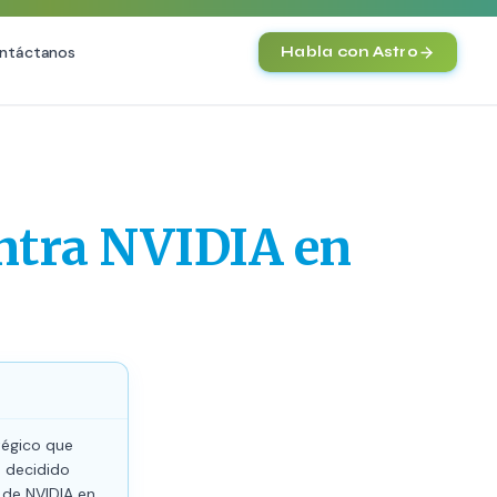
ntáctanos
Habla con Astro
IA
Agentes IA y Automatización
Cerebro Comercial IA
HOT
ontra NVIDIA en
Chatbot Multicanal
Automatización Inteligente
E-commerce con IA
)
NEW
tégico que
n decidido
 de NVIDIA en