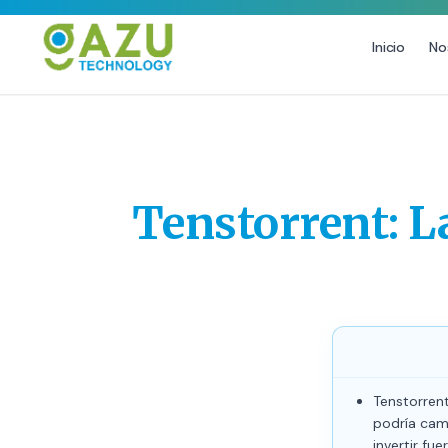
Inicio
No
MARKETING DIGITAL
DISEÑO
Estrategia de Redes Sociales
Diseño Gráfico Profesional
Email Marketing y SMS
Producción de Videos
Tenstorrent: L
Publicidad Digital
Growth Youtube ↗
Tenstorren
podría camb
invertir fu