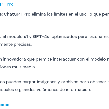
GPT Pro
s
: ChatGPT Pro elimina los límites en el uso, lo que pe
so al modelo
o1
y
GPT-4o
, optimizados para razonamie
mente precisas.
ón innovadora que permite interactuar con el modelo
siones multimedia.
ios pueden cargar imágenes y archivos para obtener an
visuales o grandes volúmenes de información.
resas