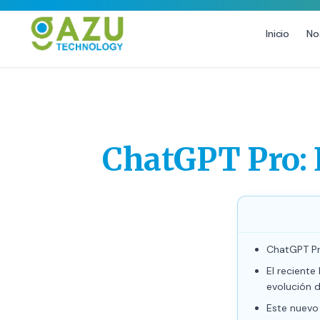
Inicio
No
MARKETING DIGITAL
DISEÑO
Estrategia de Redes Sociales
Diseño Gráfico Profesional
Email Marketing y SMS
Producción de Videos
ChatGPT Pro: 
Publicidad Digital
Growth Youtube ↗
ChatGPT Pr
El recient
evolución de
Este nuevo