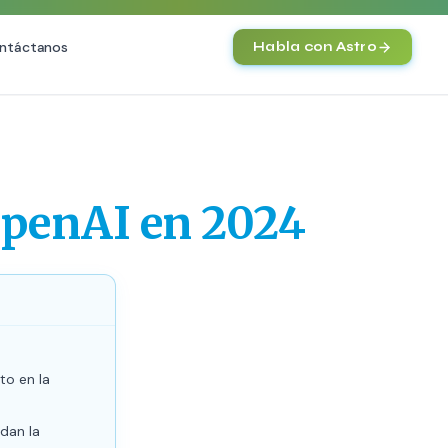
ntáctanos
Habla con Astro
IA
Agentes IA y Automatización
Cerebro Comercial IA
HOT
OpenAI en 2024
Chatbot Multicanal
Automatización Inteligente
E-commerce con IA
)
NEW
to en la
dan la