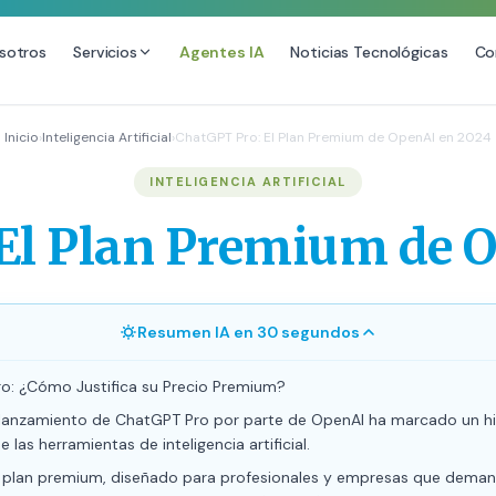
sotros
Servicios
Agentes IA
Noticias Tecnológicas
Co
DESARROLLO WEB
SEO
Inicio
›
Inteligencia Artificial
›
ChatGPT Pro: El Plan Premium de OpenAI en 2024
Diseño Web Premium
Consultoría SEO
INTELIGENCIA ARTIFICIAL
Mantenimiento de Sitios Web
Auditoría SEO Técnica
El Plan Premium de 
SEO Local Avanzado
SEO para E-commerce
Link Building Premium
Resumen IA en 30 segundos
Posicionamiento en IA (GEO
o: ¿Cómo Justifica su Precio Premium?
e lanzamiento de ChatGPT Pro por parte de OpenAI ha marcado un hi
 las herramientas de inteligencia artificial.
 plan premium, diseñado para profesionales y empresas que deman