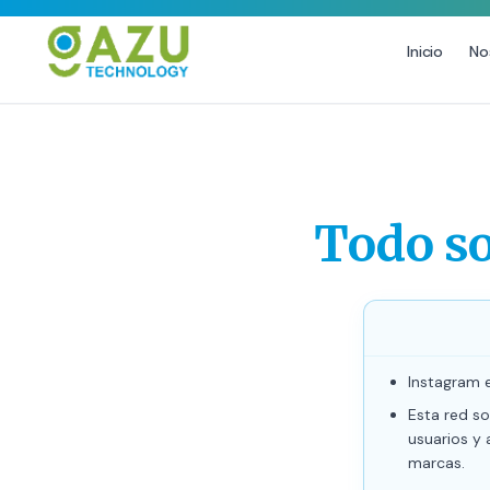
Inicio
No
MARKETING DIGITAL
DISEÑO
Estrategia de Redes Sociales
Diseño Gráfico Profes
Email Marketing y SMS
Producción de Videos
Todo so
Publicidad Digital
Growth Youtube ↗
Instagram 
Esta red so
usuarios y 
marcas.