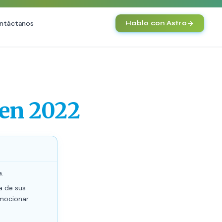
ntáctanos
Habla con Astro
IA
SEO
Agentes IA y Automatización
O Técnica
Cerebro Comercial IA
HOT
 en 2022
vanzado
Chatbot Multicanal
commerce
Automatización Inteligente
 Premium
E-commerce con IA
nto en IA (GEO)
NEW
.
a de sus
omocionar