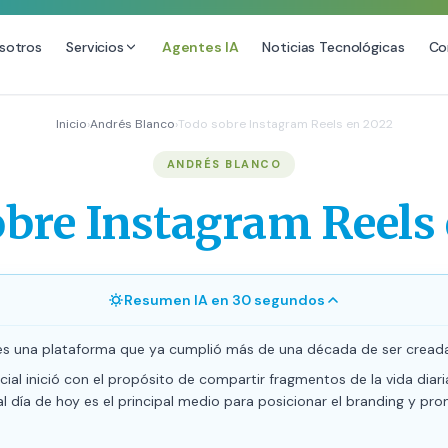
sotros
Servicios
Agentes IA
Noticias Tecnológicas
Co
DESARROLLO WEB
SEO
Inicio
›
Andrés Blanco
›
Todo sobre Instagram Reels en 2022
ional
Diseño Web Premium
Consultoría 
ANDRÉS BLANCO
Mantenimiento de Sitios Web
Auditoría SE
bre Instagram Reels
SEO Local A
SEO para E-
Link Building
Resumen IA en 30 segundos
Posicionamie
es una plataforma que ya cumplió más de una década de ser creada
cial inició con el propósito de compartir fragmentos de la vida diari
al día de hoy es el principal medio para posicionar el branding y pr