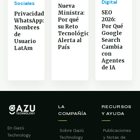
Digital
Sociales
Nueva
SEO
Ministra:
Privacidad
2026:
Por qué
WhatsApp:
Por Qué
su Reto
Nombres
Google
Tecnológico
de
Search
Alerta al
Usuario
Cambia
País
LatAm
con
Agentes
de IA
LA
RECURSOS
COMPAÑÍA
Y AYUDA
En Gazú
Sobre Gazú
Publicaciones
Technology
Technology
y Notas de