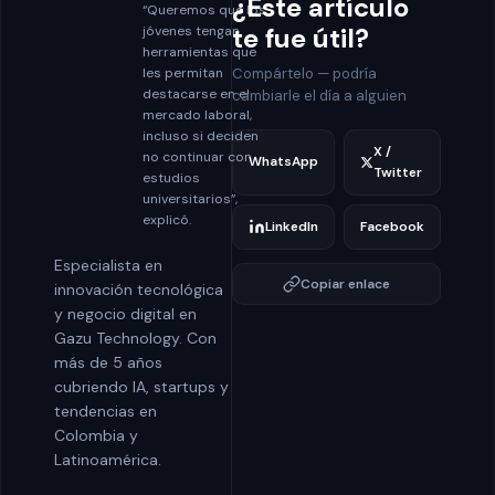
¿Este artículo
“Queremos que los
te fue útil?
jóvenes tengan
herramientas que
les permitan
Compártelo — podría
destacarse en el
cambiarle el día a alguien
mercado laboral,
incluso si deciden
X /
no continuar con
WhatsApp
Twitter
estudios
universitarios”,
explicó.
LinkedIn
Facebook
Especialista en
Copiar enlace
innovación tecnológica
y negocio digital en
Gazu Technology. Con
más de 5 años
cubriendo IA, startups y
tendencias en
Colombia y
Latinoamérica.