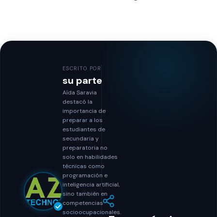
ESCRITO POR
su parte
Aída Saravia
destacó la
importancia de
preparar a los
estudiantes de
secundaria y
preparatoria no
solo en habilidades
técnicas como
programación e
inteligencia artificial,
sino también en
competencias
socioocupacionales.