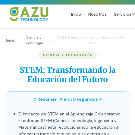
Inicio
Nosotros
Servicios
MARKETING DIGITAL
DISEÑO
Ciencia y
STEM: Transformando la Educación del
Inicio
›
›
Tecnología
Futuro
Estrategia de Redes Sociales
Diseño Gráfico Profesional
CIENCIA Y TECNOLOGÍA
Email Marketing y SMS
Producción de Videos
Publicidad Digital
STEM: Transformando la
Growth Youtube ↗
Educación del Futuro
Resumen IA en 30 segundos
El Impacto de STEM en el Aprendizaje Colaborativo
El enfoque STEM (Ciencia, Tecnología, Ingeniería y
Matemáticas) está revolucionando la educación al
ofrecer un modelo que no solo se centra en el