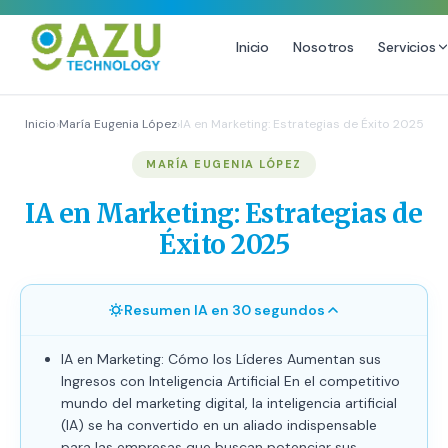
Inicio
Nosotros
Servicios
MARKETING DIGITAL
DISEÑO
Inicio
›
María Eugenia López
›
IA en Marketing: Estrategias de Éxito 2025
Estrategia de Redes Sociales
Diseño Gráfico Profesional
MARÍA EUGENIA LÓPEZ
Email Marketing y SMS
Producción de Videos
IA en Marketing: Estrategias de
Publicidad Digital
Éxito 2025
Growth Youtube ↗
Resumen IA en 30 segundos
IA en Marketing: Cómo los Líderes Aumentan sus
Ingresos con Inteligencia Artificial En el competitivo
mundo del marketing digital, la inteligencia artificial
(IA) se ha convertido en un aliado indispensable
para las empresas que buscan potenciar sus