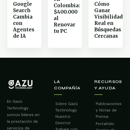
Google
Cómo
Colombia:
Search
Ganar
$400.000
Cambia
Visibilidad
al
con
Real en
Renovar
Agentes
Búsquedas
tu PC
de IA
Cercanas
LA
RECURSOS
COMPAÑÍA
Y AYUDA
En Gazú
Sobre Gazú
Publicaciones
Technology
Technology
y Notas de
somos líderes en
Nuestro
Prensa
la prestación de
Director
Portafolio
servicios de
Trabaja con