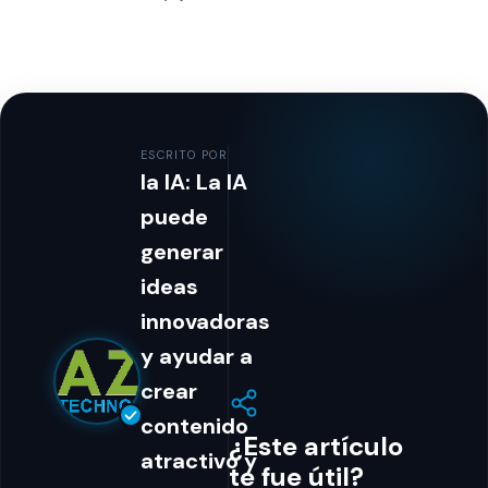
ESCRITO POR
la IA: La IA
puede
generar
ideas
innovadoras
y ayudar a
crear
contenido
¿Este artículo
atractivo y
te fue útil?