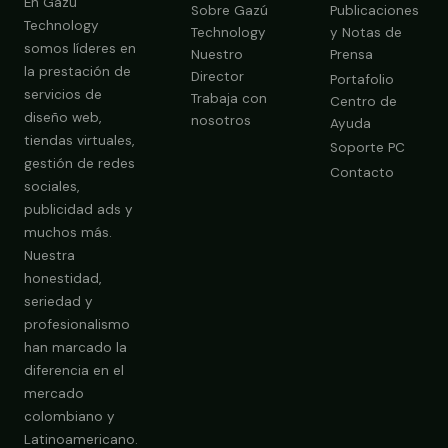
En Gazú
Sobre Gazú
Publicaciones
Technology
Technology
y Notas de
somos líderes en
Nuestro
Prensa
la prestación de
Director
Portafolio
servicios de
Trabaja con
Centro de
diseño web,
nosotros
Ayuda
tiendas virtuales,
Soporte PC
gestión de redes
Contacto
sociales,
publicidad ads y
Obtener Diagnóstico Gratis
muchos más.
Nuestra
honestidad,
seriedad y
profesionalismo
han marcado la
diferencia en el
mercado
colombiano y
Latinoamericano.