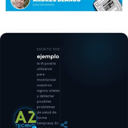
ESCRITO POR
ejemplo
la IA podría
utilizarse
para
monitorizar
nuestros
signos vitales
y detectar
posibles
problemas
de salud de
forma
temprana. En