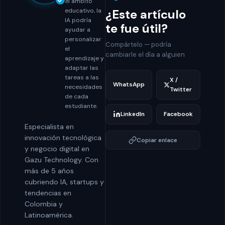
el ámbito
¿Este artículo
educativo, la
IA podría
te fue útil?
ayudar a
personalizar
Compártelo — podría
el
cambiarle el día a alguien
aprendizaje y
adaptar las
tareas a las
X /
WhatsApp
necesidades
Twitter
de cada
estudiante.
LinkedIn
Facebook
Especialista en
innovación tecnológica
Copiar enlace
y negocio digital en
Gazu Technology. Con
más de 5 años
cubriendo IA, startups y
tendencias en
Colombia y
Latinoamérica.