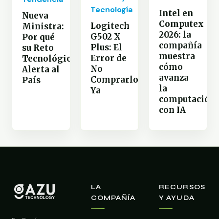
Tecnología
Intel en
Nueva
Computex
Logitech
Ministra:
2026: la
G502 X
Por qué
compañía
Plus: El
su Reto
muestra
Error de
Tecnológico
cómo
No
Alerta al
avanza
Comprarlo
País
la
Ya
computación
con IA
LA
RECURSOS
COMPAÑÍA
Y AYUDA