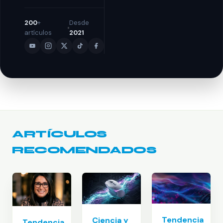
200
+
Desde
artículos
2021
ARTÍCULOS
RECOMENDADOS
Tendencia
Ciencia y
Tendencia