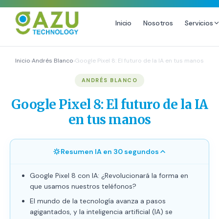
Inicio
Nosotros
Servicios
MARKETING DIGITAL
DISEÑO
Inicio
›
Andrés Blanco
›
Google Pixel 8: El futuro de la IA en tus manos
Estrategia de Redes Sociales
Diseño Gráfico Profesional
ANDRÉS BLANCO
Email Marketing y SMS
Producción de Videos
Google Pixel 8: El futuro de la IA
Publicidad Digital
en tus manos
Growth Youtube ↗
Resumen IA en 30 segundos
Google Pixel 8 con IA: ¿Revolucionará la forma en
que usamos nuestros teléfonos?
El mundo de la tecnología avanza a pasos
agigantados, y la inteligencia artificial (IA) se