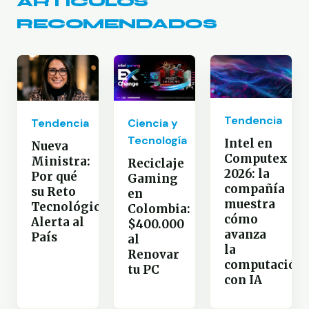
ARTÍCULOS
RECOMENDADOS
Tendencia
Tendencia
Ciencia y
Tecnología
Intel en
Nueva
Computex
Ministra:
Reciclaje
2026: la
Por qué
Gaming
compañía
su Reto
en
muestra
Tecnológico
Colombia:
cómo
Alerta al
$400.000
avanza
País
al
la
Renovar
computación
tu PC
con IA