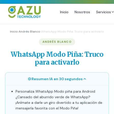
Inicio
Nosotros
Servicios
MARKETING DIGITAL
DISEÑO
Inicio
›
Andrés Blanco
›
WhatsApp Modo Piña: Truco para activarlo
Estrategia de Redes Sociales
Diseño Gráfico Profesional
ANDRÉS BLANCO
Email Marketing y SMS
Producción de Videos
WhatsApp Modo Piña: Truco
Publicidad Digital
para activarlo
Growth Youtube ↗
Resumen IA en 30 segundos
Personaliza WhatsApp Modo piña para Android
¿Cansado del aburrido verde de WhatsApp?
¡Anímate a darle un giro divertido a tu aplicación de
mensajería favorita con el Modo Piña!