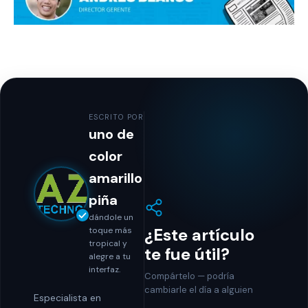
ESCRITO POR
uno de
color
amarillo
piña
dándole un
¿Este artículo
toque más
tropical y
te fue útil?
alegre a tu
interfaz.
Compártelo — podría
cambiarle el día a alguien
Especialista en