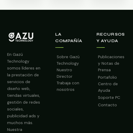
LA
RECURSOS
COMPAÑÍA
Y AYUDA
En Gazú
Sobre Gazú
Publicaciones
Technology
Technology
y Notas de
somos líderes en
Nuestro
Prensa
la prestación de
Director
Portafolio
servicios de
Trabaja con
Centro de
diseño web,
nosotros
Ayuda
tiendas virtuales,
Soporte PC
gestión de redes
Contacto
sociales,
publicidad ads y
Obtener Diagnóstico Gratis
muchos más.
Nuestra