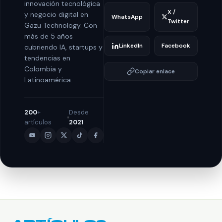
innovación tecnológica
X /
y negocio digital en
WhatsApp
Twitter
Gazu Technology. Con
más de 5 años
LinkedIn
Facebook
cubriendo IA, startups y
tendencias en
Colombia y
Copiar enlace
Latinoamérica.
200
+
Desde
artículos
2021