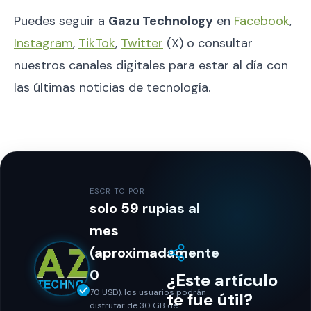
Puedes seguir a
Gazu Technology
en
Facebook
,
Instagram
,
TikTok
,
Twitter
(X) o consultar
nuestros canales digitales para estar al día con
las últimas noticias de tecnología.
ESCRITO POR
solo 59 rupias al
mes
(aproximadamente
0
¿Este artículo
70 USD), los usuarios podrán
te fue útil?
disfrutar de 30 GB de