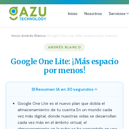
Inicio
Nosotros
Servicios
MARKETING DIGITAL
DISEÑO
Inicio
›
Andrés Blanco
›
Google One Lite: ¡Más espacio por menos!
Estrategia de Redes Sociales
Diseño Gráfico Profesional
ANDRÉS BLANCO
Email Marketing y SMS
Producción de Videos
Google One Lite: ¡Más espacio
Publicidad Digital
por menos!
Growth Youtube ↗
Resumen IA en 30 segundos
Google One Lite es el nuevo plan que dobla el
almacenamiento de tu cuenta En un mundo cada
vez más digital, donde nuestras vidas se desarrollan
cada vez más en el ámbito virtual, el
almacenamiento en la nube se ha convertido en una